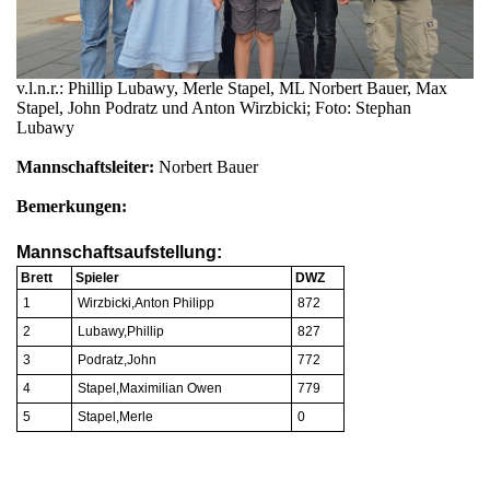
v.l.n.r.: Phillip Lubawy, Merle Stapel, ML Norbert Bauer, Max
Stapel, John Podratz und Anton Wirzbicki; Foto: Stephan
Lubawy
Mannschaftsleiter:
Norbert Bauer
Bemerkungen:
Mannschaftsaufstellung:
Brett
Spieler
DWZ
1
Wirzbicki,Anton Philipp
872
2
Lubawy,Phillip
827
3
Podratz,John
772
4
Stapel,Maximilian Owen
779
5
Stapel,Merle
0