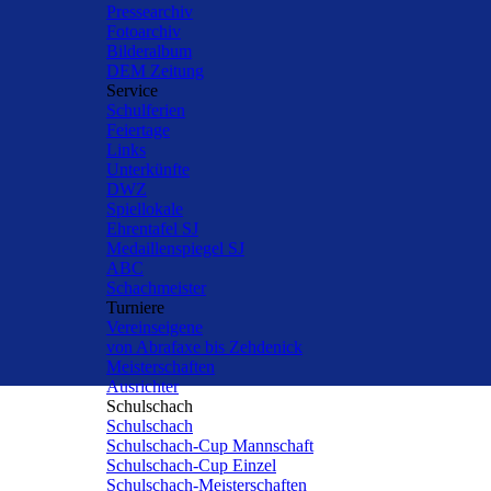
Pressearchiv
Fotoarchiv
Bilderalbum
DEM Zeitung
Service
▼
Schulferien
Feiertage
Links
Unterkünfte
DWZ
Spiellokale
Ehrentafel SJ
Medaillenspiegel SJ
ABC
Schachmeister
Turniere
▼
Vereinseigene
von Abrafaxe bis Zehdenick
Meisterschaften
Ausrichter
Schulschach
▼
Schulschach
Schulschach-Cup Mannschaft
Schulschach-Cup Einzel
Schulschach-Meisterschaften