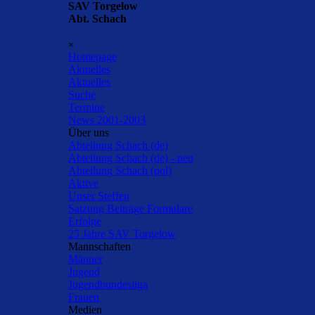
Direkt zum Seiteninhalt
SAV Torgelow
Abt. Schach
Menü überspringen
×
Homepage
Aktuelles
▼
Aktuelles
Suche
Termine
News 2001-2003
Über uns
▼
Abteilung Schach (de)
Abteilung Schach (de) - neu
Abteilung Schach (pol)
Aktive
Unser Steffen
Satzung Beiträge Formulare
Erfolge
25 Jahre SAV Torgelow
Mannschaften
▼
Männer
Jugend
Jugendbundesliga
Frauen
Medien
▼