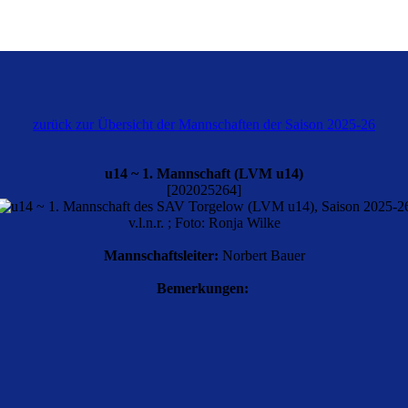
zurück zur Übersicht der Mannschaften der Saison 2025-26
u14 ~ 1. Mannschaft (LVM u14)
[202025264]
v.l.n.r. ; Foto: Ronja Wilke
Mannschaftsleiter:
Norbert Bauer
Bemerkungen: