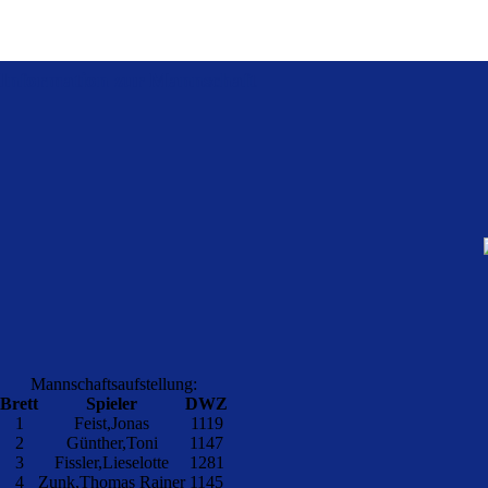
Information zur Mannschaft
Mannschaftsaufstellung:
Brett
Spieler
DWZ
1
Feist,Jonas
1119
2
Günther,Toni
1147
3
Fissler,Lieselotte
1281
4
Zunk,Thomas Rainer
1145