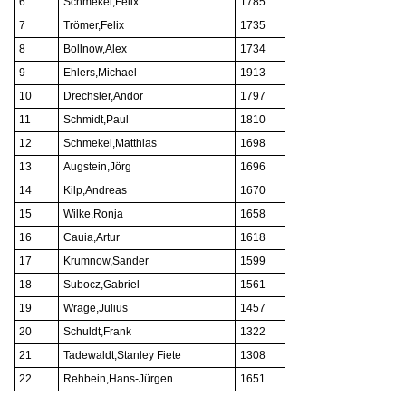
6
Schmekel,Felix
1785
7
Trömer,Felix
1735
8
Bollnow,Alex
1734
9
Ehlers,Michael
1913
10
Drechsler,Andor
1797
11
Schmidt,Paul
1810
12
Schmekel,Matthias
1698
13
Augstein,Jörg
1696
14
Kilp,Andreas
1670
15
Wilke,Ronja
1658
16
Cauia,Artur
1618
17
Krumnow,Sander
1599
18
Subocz,Gabriel
1561
19
Wrage,Julius
1457
20
Schuldt,Frank
1322
21
Tadewaldt,Stanley Fiete
1308
22
Rehbein,Hans-Jürgen
1651