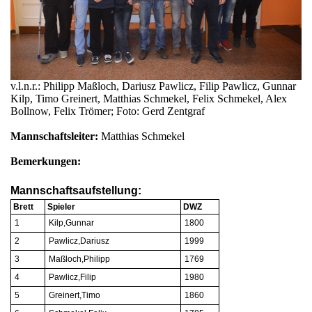
v.l.n.r.: Philipp Maßloch, Dariusz Pawlicz, Filip Pawlicz, Gunnar
Kilp, Timo Greinert, Matthias Schmekel, Felix Schmekel, Alex
Bollnow, Felix Trömer; Foto: Gerd Zentgraf
Mannschaftsleiter:
Matthias Schmekel
Bemerkungen:
Mannschaftsaufstellung:
Brett
Spieler
DWZ
1
Kilp,Gunnar
1800
2
Pawlicz,Dariusz
1999
3
Maßloch,Philipp
1769
4
Pawlicz,Filip
1980
5
Greinert,Timo
1860