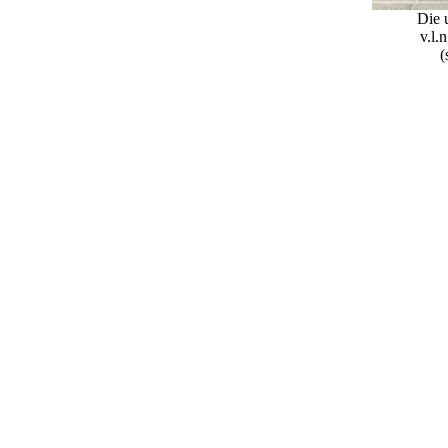
Die 
v.l.
(