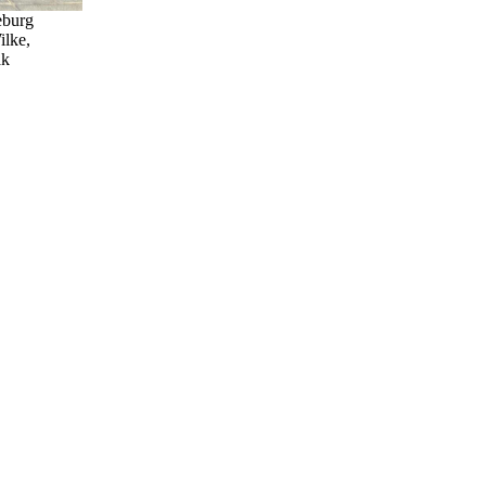
eburg
ilke,
ak