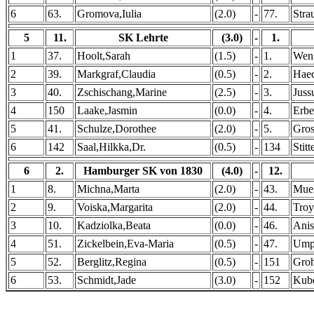
6
63.
Gromova,Iulia
(2.0)
-
77.
Stra
5
11.
SK Lehrte
(3.0)
-
1.
1
37.
Hoolt,Sarah
(1.5)
-
1.
Weng
2
39.
Markgraf,Claudia
(0.5)
-
2.
Haec
3
40.
Zschischang,Marine
(2.5)
-
3.
Juss
4
150
Laake,Jasmin
(0.0)
-
4.
Erbe
5
41.
Schulze,Dorothee
(2.0)
-
5.
Gro
6
142
Saal,Hilkka,Dr.
(0.5)
-
134
Stit
6
2.
Hamburger SK von 1830
(4.0)
-
12.
1
8.
Michna,Marta
(2.0)
-
43.
Muel
2
9.
Voiska,Margarita
(2.0)
-
44.
Troy
3
10.
Kadziolka,Beata
(0.0)
-
46.
Anis
4
51.
Zickelbein,Eva-Maria
(0.5)
-
47.
Umpf
5
52.
Berglitz,Regina
(0.5)
-
151
Groh
6
53.
Schmidt,Jade
(3.0)
-
152
Kube