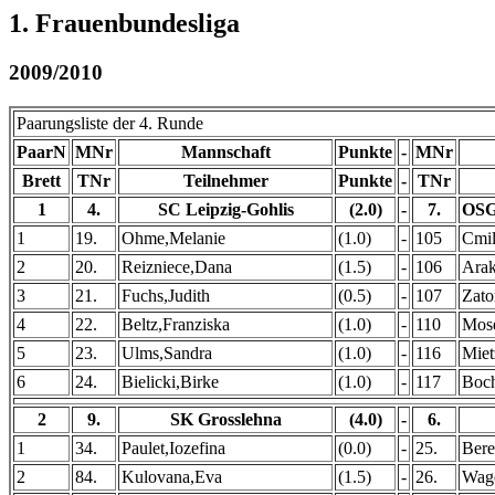
1. Frauenbundesliga
2009/2010
Paarungsliste der 4. Runde
PaarN
MNr
Mannschaft
Punkte
-
MNr
Brett
TNr
Teilnehmer
Punkte
-
TNr
1
4.
SC Leipzig-Gohlis
(2.0)
-
7.
OSG
1
19.
Ohme,Melanie
(1.0)
-
105
Cmil
2
20.
Reizniece,Dana
(1.5)
-
106
Arak
3
21.
Fuchs,Judith
(0.5)
-
107
Zato
4
22.
Beltz,Franziska
(1.0)
-
110
Mos
5
23.
Ulms,Sandra
(1.0)
-
116
Miet
6
24.
Bielicki,Birke
(1.0)
-
117
Boch
2
9.
SK Grosslehna
(4.0)
-
6.
1
34.
Paulet,Iozefina
(0.0)
-
25.
Bere
2
84.
Kulovana,Eva
(1.5)
-
26.
Wag