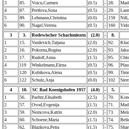
3
85.
Voicu,Carmen
(0.5)
-
28.
Mad
4
87.
Pertlova,Sona
(0.5)
-
29.
Laut
5
89.
Lehmann,Christina
(0.0)
-
159
Nill,
6
90.
Nagel,Verena
(0.5)
-
160
Vido
3
3.
Rodewischer Schachmiezen
(2.0)
-
8.
1
15.
Vasilevich,Tatjana
(2.0)
-
92.
Klud
2
16.
Pokorna,Regina
(2.0)
-
93.
Jaku
3
17.
Rudolf,Anna
(1.5)
-
95.
Chlo
4
119
Winkelmann,Elena
(0.5)
-
96.
Pfau
5
120
Kubikova,Alena
(0.5)
-
99.
Timm
6
122
Schulz,Anja
(0.0)
-
102
Stem
4
10.
SC Bad Koenigshofen 1957
(4.0)
-
5.
1
56.
Paehtz,Elisabeth
(2.5)
-
70.
Kono
2
57.
Ovod,Evgenija
(1.5)
-
71.
Madl
3
59.
Nemcova,Katrin
(2.0)
-
73.
Mela
4
60.
Schoene,Maria
(1.5)
-
74.
Beli
5
62.
Blazkova,Petra
(1.5)
-
75.
Shar