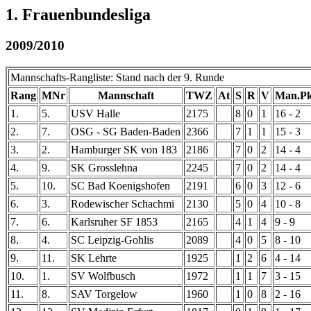
1. Frauenbundesliga
2009/2010
Mannschafts-Rangliste: Stand nach der 9. Runde
Rang
MNr
Mannschaft
TWZ
At
S
R
V
Man.Pk
1.
5.
USV Halle
2175
8
0
1
16 - 2
2.
7.
OSG - SG Baden-Baden
2366
7
1
1
15 - 3
3.
2.
Hamburger SK von 183
2186
7
0
2
14 - 4
4.
9.
SK Grosslehna
2245
7
0
2
14 - 4
5.
10.
SC Bad Koenigshofen
2191
6
0
3
12 - 6
6.
3.
Rodewischer Schachmi
2130
5
0
4
10 - 8
7.
6.
Karlsruher SF 1853
2165
4
1
4
9 - 9
8.
4.
SC Leipzig-Gohlis
2089
4
0
5
8 - 10
9.
11.
SK Lehrte
1925
1
2
6
4 - 14
10.
1.
SV Wolfbusch
1972
1
1
7
3 - 15
11.
8.
SAV Torgelow
1960
1
0
8
2 - 16