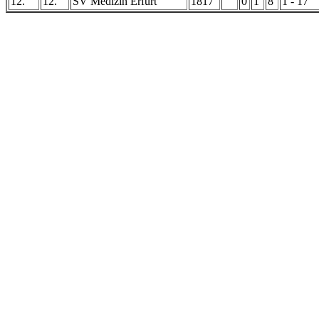
12.
12.
SV Medizin Erfurt
1817
0
1
8
1 - 17