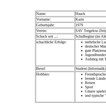
Name:
Haack
Vorname:
Karin
Geburtsjahr:
1979
Verein:
SAV Torgelow-Drö
Schach seit ...:
Schulbeginn (im Alt
schachliche Erfolge:
mehrfache La
deutscher Man
gute Platzie
Jugendbundes
Aufstieg mit 
Beruf:
Student (Informatik)
Hobbies:
Fremdsprach
fremde Länder
Reisen
Sport
Gitarre spiele
und typische 