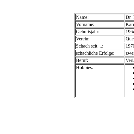
Name:
Dr.
Vorname:
Kar
Geburtsjahr:
196
Verein:
Quee
Schach seit ...:
197
schachliche Erfolge:
zwe
Beruf:
Verl
Hobbies: