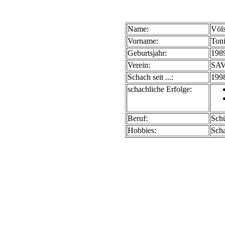
Name:
Völ
Vorname:
Toni
Geburtsjahr:
198
Verein:
SAV
Schach seit ...:
199
schachliche Erfolge:
Beruf:
Schü
Hobbies:
Sch