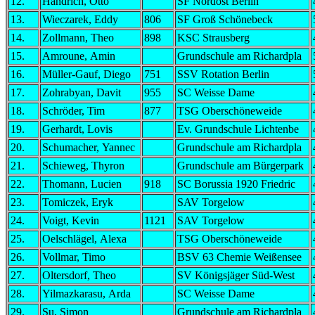
12.
Handrich, Otto
SF Nordost Berlin
13.
Wieczarek, Eddy
806
SF Groß Schönebeck
14.
Zollmann, Theo
898
KSC Strausberg
15.
Amroune, Amin
Grundschule am Richardpla
16.
Müller-Gauf, Diego
751
SSV Rotation Berlin
17.
Zohrabyan, Davit
955
SC Weisse Dame
18.
Schröder, Tim
877
TSG Oberschöneweide
19.
Gerhardt, Lovis
Ev. Grundschule Lichtenbe
20.
Schumacher, Yannec
Grundschule am Richardpla
21.
Schieweg, Thyron
Grundschule am Bürgerpark
22.
Thomann, Lucien
918
SC Borussia 1920 Friedric
23.
Tomiczek, Eryk
SAV Torgelow
24.
Voigt, Kevin
1121
SAV Torgelow
25.
Oelschlägel, Alexa
TSG Oberschöneweide
26.
Vollmar, Timo
BSV 63 Chemie Weißensee
27.
Oltersdorf, Theo
SV Königsjäger Süd-West
28.
Yilmazkarasu, Arda
SC Weisse Dame
29.
Su, Simon
Grundschule am Richardpla