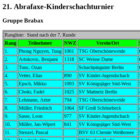
21. Abrafaxe-Kinderschachturnier
Gruppe Brabax
Rangliste: Stand nach der 7. Runde
Rang
Teilnehmer
NWZ
Verein/Ort
1.
Phong Nguyen, Tung
1061
TSG Oberschöneweide
2.
Artukovic, Benjami
1318
SC Weisse Dame
3.
Tunc, Ozan
Schachpinguine Berlin
4.
Vetter, Elias
890
SV Kinder-Jugendschach
5.
Epsch, Mikko
1093
SV Königsjäger Süd-West
6.
Chokr, Fadel
1025
SV Mattnetz Berlin
7.
Lehmann, Artur
794
TSG Oberschöneweide
8.
Müller, Friedrich
1064
SF Groß Schönebeck
9.
Sasse, Leon
977
SV Kinder-Jugendschach
10.
Müller, Jan-Wipert
841
SV Königsjäger Süd-West
11.
Stenzel, Pascal
BSV 63 Chemie Weißensee