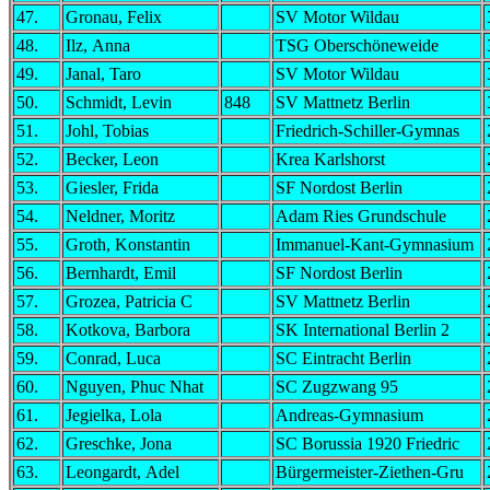
47.
Gronau, Felix
SV Motor Wildau
48.
Ilz, Anna
TSG Oberschöneweide
49.
Janal, Taro
SV Motor Wildau
50.
Schmidt, Levin
848
SV Mattnetz Berlin
51.
Johl, Tobias
Friedrich-Schiller-Gymnas
52.
Becker, Leon
Krea Karlshorst
53.
Giesler, Frida
SF Nordost Berlin
54.
Neldner, Moritz
Adam Ries Grundschule
55.
Groth, Konstantin
Immanuel-Kant-Gymnasium
56.
Bernhardt, Emil
SF Nordost Berlin
57.
Grozea, Patricia C
SV Mattnetz Berlin
58.
Kotkova, Barbora
SK International Berlin 2
59.
Conrad, Luca
SC Eintracht Berlin
60.
Nguyen, Phuc Nhat
SC Zugzwang 95
61.
Jegielka, Lola
Andreas-Gymnasium
62.
Greschke, Jona
SC Borussia 1920 Friedric
63.
Leongardt, Adel
Bürgermeister-Ziethen-Gru