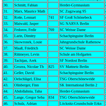
30.
Schmitt, Fabian
Herder-Gymnasium
31.
Marx, Maurice Math
SC Zugzwang 95
32.
Rotte, Lennart
741
SF Groß Schönebeck
33.
Maiwald, Jasper
SG NARVA Berlin
34.
Fedorov, Fedir
769
SC Weisse Dame
35.
Larin, Dimitry
Schachpinguine Berlin
36.
Skowronek, Louie
Jahngrundschule Rathenow
37.
Maaß, Friedrich
SC Weisse Dame
38.
Rittmeyer, Levin
Schule am Hofgarten
39.
Tachijan, Arek
SF Nordost Berlin
40.
Grozea, Nicolae Th
825
SV Mattnetz Berlin
41.
Geller, David
Schachpinguine Berlin
42.
Oelschlägel, Elisa
TSG Oberschöneweide
43.
Olinberger, Finn
SK International Berlin 2
44.
Abdollahnia, Taha
Herder-Gymnasium
45.
Lange, Gregor Seba
834
TSG Oberschöneweide
46.
Schulz, Adrian
Löcknitz-Grundschule Erkn