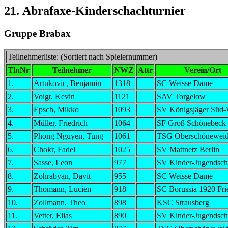
21. Abrafaxe-Kinderschachturnier
Gruppe Brabax
Teilnehmerliste: (Sortiert nach Spielernummer)
TlnNr
Teilnehmer
NWZ
Attr
Verein/Ort
1.
Artukovic, Benjamin
1318
SC Weisse Dame
2.
Voigt, Kevin
1121
SAV Torgelow
3.
Epsch, Mikko
1093
SV Königsjäger Süd-
4.
Müller, Friedrich
1064
SF Groß Schönebeck
5.
Phong Nguyen, Tung
1061
TSG Oberschönewei
6.
Chokr, Fadel
1025
SV Mattnetz Berlin
7.
Sasse, Leon
977
SV Kinder-Jugendsch
8.
Zohrabyan, Davit
955
SC Weisse Dame
9.
Thomann, Lucien
918
SC Borussia 1920 Fri
10.
Zollmann, Theo
898
KSC Strausberg
11.
Vetter, Elias
890
SV Kinder-Jugendsch