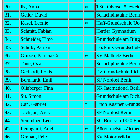
30.
Ilz, Anna
w
TSG Oberschönewei
31.
Geller, David
Schachpinguine Berli
32.
Kasel, Leonie
w
Haff-Grundschule Ue
33.
Schmitt, Fabian
Herder-Gymnasium
34.
Schneider, Timo
Grundschule am Bürg
35.
Schulz, Adrian
Löcknitz-Grundschule
36.
Grozea, Patricia Cri
w
SV Mattnetz Berlin
37.
Tunc, Ozan
Schachpinguine Berli
38.
Gerhardt, Lovis
Ev. Grundschule Lich
39.
Bernhardt, Emil
SF Nordost Berlin
40.
Olinberger, Finn
SK International Berl
41.
Su, Simon
Grundschule am Rich
42.
Can, Gabriel
*
Erich-Kästner-Grund
43.
Tachijan, Arek
SF Nordost Berlin
44.
Sembdner, Leo
SC Borussia 1920 Fri
45.
Leongardt, Adel
w
Bürgermeister-Ziethe
46.
Gronau, Felix
SV Motor Wildau