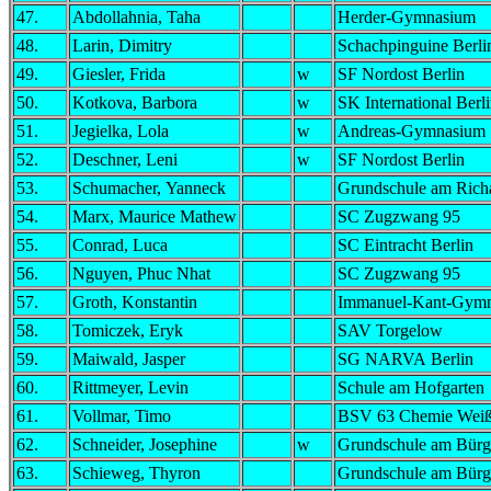
47.
Abdollahnia, Taha
Herder-Gymnasium
48.
Larin, Dimitry
Schachpinguine Berli
49.
Giesler, Frida
w
SF Nordost Berlin
50.
Kotkova, Barbora
w
SK International Berl
51.
Jegielka, Lola
w
Andreas-Gymnasium
52.
Deschner, Leni
w
SF Nordost Berlin
53.
Schumacher, Yanneck
Grundschule am Rich
54.
Marx, Maurice Mathew
SC Zugzwang 95
55.
Conrad, Luca
SC Eintracht Berlin
56.
Nguyen, Phuc Nhat
SC Zugzwang 95
57.
Groth, Konstantin
Immanuel-Kant-Gym
58.
Tomiczek, Eryk
SAV Torgelow
59.
Maiwald, Jasper
SG NARVA Berlin
60.
Rittmeyer, Levin
Schule am Hofgarten
61.
Vollmar, Timo
BSV 63 Chemie Weiß
62.
Schneider, Josephine
w
Grundschule am Bürg
63.
Schieweg, Thyron
Grundschule am Bürg