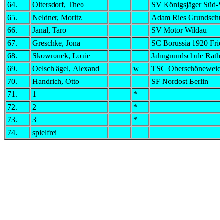
64.
Oltersdorf, Theo
SV Königsjäger Süd-
65.
Neldner, Moritz
Adam Ries Grundsch
66.
Janal, Taro
SV Motor Wildau
67.
Greschke, Jona
SC Borussia 1920 Fri
68.
Skowronek, Louie
Jahngrundschule Rat
69.
Oelschlägel, Alexand
w
TSG Oberschönewei
70.
Handrich, Otto
SF Nordost Berlin
71.
1
*
72.
2
*
73.
3
*
74.
spielfrei