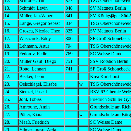
12.
Schröder, Tim
877
TSG Oberschönewei
13.
Schmidt, Levin
848
SV Mattnetz Berlin
14.
Müller, Jan-Wipert
841
SV Königsjäger Süd-
15.
Lange, Gregor Sebast
834
TSG Oberschönewei
16.
Grozea, Nicolae Theo
825
SV Mattnetz Berlin
17.
Wieczarek, Eddy
806
SF Groß Schönebeck
18.
Lehmann, Artur
794
TSG Oberschönewei
19.
Fedorov, Fedir
769
SC Weisse Dame
20.
Müller-Gauf, Diego
751
SSV Rotation Berlin
21.
Rotte, Lennart
741
SF Groß Schönebeck
22.
Becker, Leon
Krea Karlshorst
23.
Oelschlägel, Elisabe
w
TSG Oberschönewei
24.
Stenzel, Pascal
BSV 63 Chemie Weiß
25.
Johl, Tobias
Friedrich-Schiller-G
26.
Amroune, Amin
Grundschule am Rich
27.
Pötter, Kiara
w
Grundschule am Bürg
28.
Maaß, Friedrich
SC Weisse Dame
29.
Yilmazkarasu, Arda
SC Weisse Dame