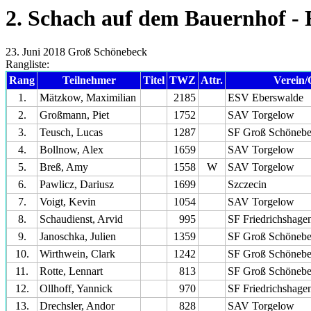
2. Schach auf dem Bauernhof -
23. Juni 2018 Groß Schönebeck
Rangliste:
Rang
Teilnehmer
Titel
TWZ
Attr.
Verein/
1.
Mätzkow, Maximilian
2185
ESV Eberswalde
2.
Großmann, Piet
1752
SAV Torgelow
3.
Teusch, Lucas
1287
SF Groß Schöneb
4.
Bollnow, Alex
1659
SAV Torgelow
5.
Breß, Amy
1558
W
SAV Torgelow
6.
Pawlicz, Dariusz
1699
Szczecin
7.
Voigt, Kevin
1054
SAV Torgelow
8.
Schaudienst, Arvid
995
SF Friedrichshage
9.
Janoschka, Julien
1359
SF Groß Schöneb
10.
Wirthwein, Clark
1242
SF Groß Schöneb
11.
Rotte, Lennart
813
SF Groß Schöneb
12.
Ollhoff, Yannick
970
SF Friedrichshage
13.
Drechsler, Andor
828
SAV Torgelow