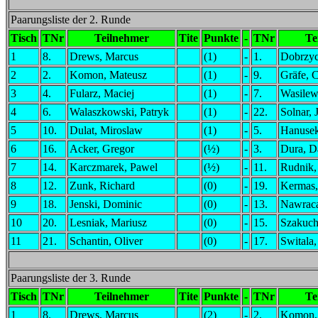
Paarungsliste der 2. Runde
Tisch
TNr
Teilnehmer
Tite
Punkte
-
TNr
Te
1
8.
Drews, Marcus
(1)
-
1.
Dobrzyc
2
2.
Komon, Mateusz
(1)
-
9.
Gräfe, 
3
4.
Fularz, Maciej
(1)
-
7.
Wasilew
4
6.
Walaszkowski, Patryk
(1)
-
22.
Solnar, 
5
10.
Dulat, Miroslaw
(1)
-
5.
Hanusek
6
16.
Acker, Gregor
(½)
-
3.
Dura, D
7
14.
Karczmarek, Pawel
(½)
-
11.
Rudnik
8
12.
Zunk, Richard
(0)
-
19.
Kermas,
9
18.
Jenski, Dominic
(0)
-
13.
Nawraca
10
20.
Lesniak, Mariusz
(0)
-
15.
Szakuch
11
21.
Schantin, Oliver
(0)
-
17.
Switala,
Paarungsliste der 3. Runde
Tisch
TNr
Teilnehmer
Tite
Punkte
-
TNr
Te
1
8.
Drews, Marcus
(2)
-
2.
Komon,