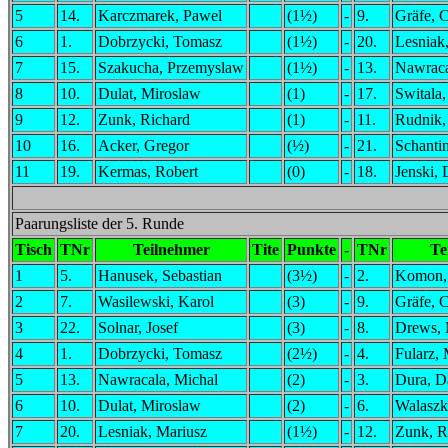
5
14.
Karczmarek, Pawel
(1½)
-
9.
Gräfe, 
6
1.
Dobrzycki, Tomasz
(1½)
-
20.
Lesniak
7
15.
Szakucha, Przemyslaw
(1½)
-
13.
Nawraca
8
10.
Dulat, Miroslaw
(1)
-
17.
Switala,
9
12.
Zunk, Richard
(1)
-
11.
Rudnik
10
16.
Acker, Gregor
(½)
-
21.
Schantin
11
19.
Kermas, Robert
(0)
-
18.
Jenski,
Paarungsliste der 5. Runde
Tisch
TNr
Teilnehmer
Tite
Punkte
-
TNr
Te
1
5.
Hanusek, Sebastian
(3½)
-
2.
Komon,
2
7.
Wasilewski, Karol
(3)
-
9.
Gräfe, 
3
22.
Solnar, Josef
(3)
-
8.
Drews, 
4
1.
Dobrzycki, Tomasz
(2½)
-
4.
Fularz, 
5
13.
Nawracala, Michal
(2)
-
3.
Dura, D
6
10.
Dulat, Miroslaw
(2)
-
6.
Walaszk
7
20.
Lesniak, Mariusz
(1½)
-
12.
Zunk, R