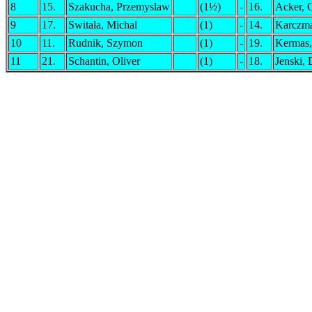
8
15.
Szakucha, Przemyslaw
(1½)
-
16.
Acker, 
9
17.
Switala, Michal
(1)
-
14.
Karczma
10
11.
Rudnik, Szymon
(1)
-
19.
Kermas,
11
21.
Schantin, Oliver
(1)
-
18.
Jenski,