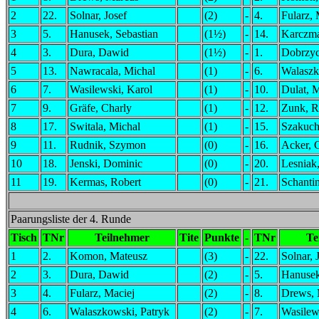
2
22.
Solnar, Josef
(2)
-
4.
Fularz, 
3
5.
Hanusek, Sebastian
(1½)
-
14.
Karczma
4
3.
Dura, Dawid
(1½)
-
1.
Dobrzyc
5
13.
Nawracala, Michal
(1)
-
6.
Walaszk
6
7.
Wasilewski, Karol
(1)
-
10.
Dulat, 
7
9.
Gräfe, Charly
(1)
-
12.
Zunk, R
8
17.
Switala, Michal
(1)
-
15.
Szakuch
9
11.
Rudnik, Szymon
(0)
-
16.
Acker, 
10
18.
Jenski, Dominic
(0)
-
20.
Lesniak
11
19.
Kermas, Robert
(0)
-
21.
Schantin
Paarungsliste der 4. Runde
Tisch
TNr
Teilnehmer
Tite
Punkte
-
TNr
Te
1
2.
Komon, Mateusz
(3)
-
22.
Solnar, 
2
3.
Dura, Dawid
(2)
-
5.
Hanusek
3
4.
Fularz, Maciej
(2)
-
8.
Drews, 
4
6.
Walaszkowski, Patryk
(2)
-
7.
Wasilew