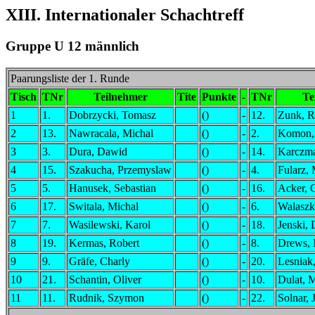
XIII. Internationaler Schachtreff
Gruppe U 12 männlich
Paarungsliste der 1. Runde
Tisch
TNr
Teilnehmer
Tite
Punkte
-
TNr
Te
1
1.
Dobrzycki, Tomasz
()
-
12.
Zunk, R
2
13.
Nawracala, Michal
()
-
2.
Komon,
3
3.
Dura, Dawid
()
-
14.
Karczma
4
15.
Szakucha, Przemyslaw
()
-
4.
Fularz, 
5
5.
Hanusek, Sebastian
()
-
16.
Acker, 
6
17.
Switala, Michal
()
-
6.
Walaszk
7
7.
Wasilewski, Karol
()
-
18.
Jenski,
8
19.
Kermas, Robert
()
-
8.
Drews, 
9
9.
Gräfe, Charly
()
-
20.
Lesniak
10
21.
Schantin, Oliver
()
-
10.
Dulat, 
11
11.
Rudnik, Szymon
()
-
22.
Solnar, 