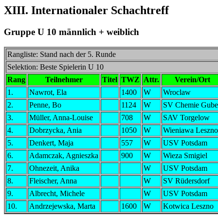
XIII. Internationaler Schachtreff
Gruppe U 10 männlich + weiblich
Rangliste: Stand nach der 5. Runde
Selektion: Beste Spielerin U 10
Rang
Teilnehmer
Titel
TWZ
Attr.
Verein/Ort
1.
Nawrot, Ela
1400
W
Wroclaw
2.
Penne, Bo
1124
W
SV Chemie Gube
3.
Müller, Anna-Louise
708
W
SAV Torgelow
4.
Dobrzycka, Ania
1050
W
Wieniawa Leszno
5.
Denkert, Maja
557
W
USV Potsdam
6.
Adamczak, Agnieszka
900
W
Wieza Smigiel
7.
Ohnezeit, Anika
W
USV Potsdam
8.
Fleischer, Anna
W
SV Rüdersdorf
9.
Albrecht, Michele
W
USV Potsdam
10.
Andrzejewska, Marta
1600
W
Kotwica Leszno