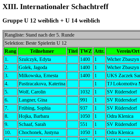
XIII. Internationaler Schachtreff
Gruppe U 12 weiblich + U 14 weiblich
Rangliste: Stand nach der 5. Runde
Selektion: Beste Spielerin U 12
Rang
Teilnehmer
Titel
TWZ
Attr.
Verein/Ort
1.
Szulczyk, Edyta
1400
1
Wicher Zbaszyn
2.
Golek, Jagoda
1400
1
Wicher Zbaszyn
3.
Milkowska, Ernesta
1400
1
UKS Zaczek Sar
4.
Pastiracakova, Katerina
1
TJ Lokomotiva 
5.
Wolf, Carolin
1032
1
SV Rüdersdorf
6.
Langner, Gina
991
1
SV Rüdersdorf
7.
Frübing, Sophia
937
1
SV Rüdersdorf
8.
Hojka, Barbara
1050
1
Odra Klenica
9.
Schaaf, Sarah
551
1
SV Rüdersdorf
10.
Chochonek, Justyna
1050
1
Odra Klenica