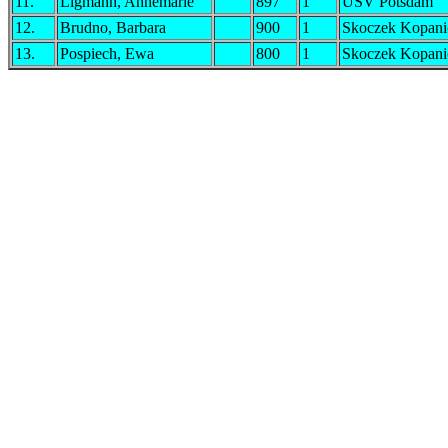
11.
Ligmann, Annemarie
897
1
USV Potsdam
12.
Brudno, Barbara
900
1
Skoczek Kopani
13.
Pospiech, Ewa
800
1
Skoczek Kopani