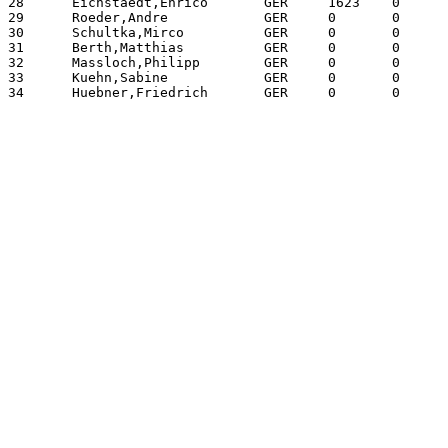
28	Eichstaedt,Enrico	GER	1623	0	1	0	0	0,5	1	0	2,5

29	Roeder,Andre		GER	0	0	0	0	0	1	0	1	2,0

30	Schultka,Mirco		GER	0	0	0	1	1	0	0	0	2,0

31	Berth,Matthias		GER	0	0	1	0	0	0	0	1	2,0

32	Massloch,Philipp	GER	0	0	0	0	1	0	1	0	2,0

33	Kuehn,Sabine		GER	0	0	0	0	0	0	1	0	1,0
