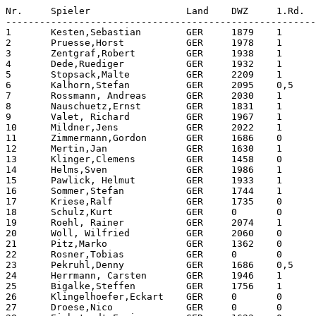
Nr.     Spieler                 Land    DWZ     1.Rd.  
-------------------------------------------------------
1	Kesten,Sebastian	GER	1879	1	0,5	1	1	1	1	0,5	6,0

2	Pruesse,Horst		GER	1978	1	1	1	0,5	0	1	0,5	5,0

3	Zentgraf,Robert		GER	1938	1	1	1	0,5	0,5	0	1	5,0

4	Dede,Ruediger		GER	1932	1	1	0	0	1	1	1	5,0

5	Stopsack,Malte		GER	2209	1	0	1	1	1	0	1	5,0

6	Kalhorn,Stefan		GER	2095	0,5	1	0,5	1	0,5	1	0,5	5,0

7	Rossmann, Andreas	GER	2030	1	0	1	1	1	0,5	0,5	5,0

8	Nauschuetz,Ernst	GER	1831	1	0	1	0	0,5	1	1	4,5

9	Valet, Richard		GER	1967	1	1	0,5	0	0	1	1	4,5

10	Mildner,Jens		GER	2022	1	1	0,5	1	0,5	0,5	0	4,5

11	Zimmermann,Gordon	GER	1686	0	1	0	0	1	1	1	4,0

12	Mertin,Jan		GER	1630	1	0,5	0,5	0	0	1	1	4,0

13	Klinger,Clemens		GER	1458	0	1	0	1	0,5	0,5	1	4,0

14	Helms,Sven		GER	1986	1	0,5	1	0	1	0,5	0	4,0

15	Pawlick, Helmut		GER	1933	1	0	1	1	0	0	1	4,0

16	Sommer,Stefan		GER	1744	1	0	1	1	0,5	0,5	0	4,0

17	Kriese,Ralf		GER	1735	0	0	1	1	0,5	0	1	3,5

18	Schulz,Kurt		GER	0	0	1	1	0	0,5	0	1	3,5

19	Roehl, Rainer		GER	2074	1	1	0	0	1	0,5	0	3,5

20	Woll, Wilfried		GER	2060	0	0	1	1	1	0,5	0	3,5

21	Pitz,Marko		GER	1362	0	1	0	0	1	1	0	3,0

22	Rosner,Tobias		GER	0	0	0	1	0	1	0	1	3,0

23	Pekruhl,Denny		GER	1686	0,5	1	0	1	0	0,5	0	3,0

24	Herrmann, Carsten	GER	1946	1	0,5	0	0	0,5	1	0	3,0

25	Bigalke,Steffen		GER	1756	1	0	1	1	0	0	0	3,0

26	Klingelhoefer,Eckart	GER	0	0	0	0	1	0,5	0	1	2,5

27	Droese,Nico		GER	0	0	1	0	1	0,5	0	0	2,5
