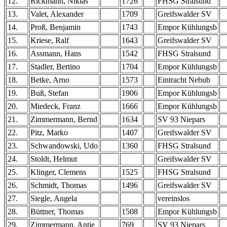
12.
Rickmann, Niklas
1726
FHSG Stralsund
13.
Valet, Alexander
1709
Greifswalder SV
14.
Proß, Benjamin
1743
Empor Kühlungsb
15.
Kriese, Ralf
1643
Greifswalder SV
16.
Assmann, Hans
1542
FHSG Stralsund
17.
Stadler, Bertino
1704
Empor Kühlungsb
18.
Betke, Arno
1573
Eintracht Nebub
19.
Buß, Stefan
1906
Empor Kühlungsb
20.
Miedeck, Franz
1666
Empor Kühlungsb
21.
Zimmermann, Bernd
1634
SV 93 Niepars
22.
Pitz, Marko
1407
Greifswalder SV
23.
Schwandowski, Udo
1360
FHSG Stralsund
24.
Stoldt, Helmut
Greifswalder SV
25.
Klinger, Clemens
1525
FHSG Stralsund
26.
Schmidt, Thomas
1496
Greifswalder SV
27.
Siegle, Angela
vereinslos
28.
Büttner, Thomas
1508
Empor Kühlungsb
29.
Zimmermann, Antje
769
SV 93 Niepars