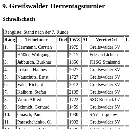
9. Greifswalder Herrentagsturnier
Schnellschach
Rangliste: Stand nach der 7. Runde
Rang
Teilnehmer
Titel
TWZ
At
Verein/Ort
L
1.
Herrmann, Carsten
1975
Greifswalder SV
2.
Häßler, Wolfgang
2215
Friesen Lichten
3.
Jabbusch, Burkhar
1856
FHSG Stralsund
4.
Leisner, Hannes
2027
Greifswalder SV
5.
Nauschütz, Ernst
1727
Greifswalder SV
6.
Valet, Richard
2012
Greifswalder SV
7.
Kalhorn, Stefan
2135
Greifswalder SV
8.
Worm Alfred
1722
SSC Rostock 07
9.
Schmidt, Gerhard
1459
Greifswalder SV
10.
Onasch, Paul
1930
SAV Torgelow
11.
Paraschchenko, Ol
1993
Greifswalder SV