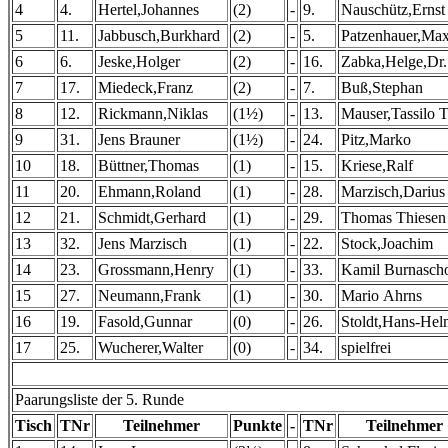
4
4.
Hertel,Johannes
(2)
-
9.
Nauschütz,Ernst
5
11.
Jabbusch,Burkhard
(2)
-
5.
Patzenhauer,Ma
6
6.
Jeske,Holger
(2)
-
16.
Zabka,Helge,Dr.
7
17.
Miedeck,Franz
(2)
-
7.
Buß,Stephan
8
12.
Rickmann,Niklas
(1½)
-
13.
Mauser,Tassilo T
9
31.
Jens Brauner
(1½)
-
24.
Pitz,Marko
10
18.
Büttner,Thomas
(1)
-
15.
Kriese,Ralf
11
20.
Ehmann,Roland
(1)
-
28.
Marzisch,Darius
12
21.
Schmidt,Gerhard
(1)
-
29.
Thomas Thiesen
13
32.
Jens Marzisch
(1)
-
22.
Stock,Joachim
14
23.
Grossmann,Henry
(1)
-
33.
Kamil Burnasch
15
27.
Neumann,Frank
(1)
-
30.
Mario Ahrns
16
19.
Fasold,Gunnar
(0)
-
26.
Stoldt,Hans-Hel
17
25.
Wucherer,Walter
(0)
-
34.
spielfrei
Paarungsliste der 5. Runde
Tisch
TNr
Teilnehmer
Punkte
-
TNr
Teilnehmer