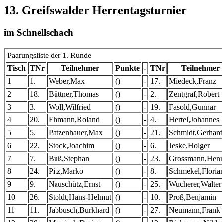
13. Greifswalder Herrentagsturnier
im Schnellschach
Paarungsliste der 1. Runde
Tisch
TNr
Teilnehmer
Punkte
-
TNr
Teilnehmer
1
1.
Weber,Max
()
-
17.
Miedeck,Franz
2
18.
Büttner,Thomas
()
-
2.
Zentgraf,Robert
3
3.
Woll,Wilfried
()
-
19.
Fasold,Gunnar
4
20.
Ehmann,Roland
()
-
4.
Hertel,Johannes
5
5.
Patzenhauer,Max
()
-
21.
Schmidt,Gerhar
6
22.
Stock,Joachim
()
-
6.
Jeske,Holger
7
7.
Buß,Stephan
()
-
23.
Grossmann,Hen
8
24.
Pitz,Marko
()
-
8.
Schmekel,Floria
9
9.
Nauschütz,Ernst
()
-
25.
Wucherer,Walter
10
26.
Stoldt,Hans-Helmut
()
-
10.
Proß,Benjamin
11
11.
Jabbusch,Burkhard
()
-
27.
Neumann,Frank