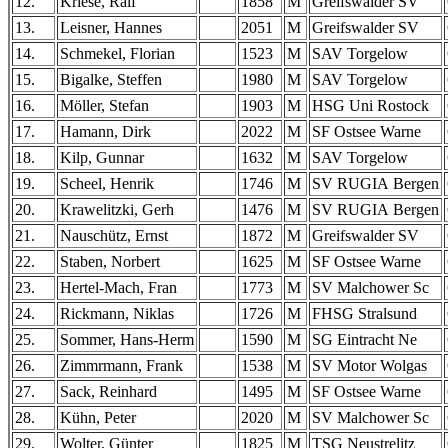
12.
Kriese, Ralf
1858
M
Greifswalder SV
13.
Leisner, Hannes
2051
M
Greifswalder SV
14.
Schmekel, Florian
1523
M
SAV Torgelow
15.
Bigalke, Steffen
1980
M
SAV Torgelow
16.
Möller, Stefan
1903
M
HSG Uni Rostock
17.
Hamann, Dirk
2022
M
SF Ostsee Warne
18.
Kilp, Gunnar
1632
M
SAV Torgelow
19.
Scheel, Henrik
1746
M
SV RUGIA Bergen
20.
Krawelitzki, Gerh
1476
M
SV RUGIA Bergen
21.
Nauschütz, Ernst
1872
M
Greifswalder SV
22.
Staben, Norbert
1625
M
SF Ostsee Warne
23.
Hertel-Mach, Fran
1773
M
SV Malchower Sc
24.
Rickmann, Niklas
1726
M
FHSG Stralsund
25.
Sommer, Hans-Herm
1590
M
SG Eintracht Ne
26.
Zimmrmann, Frank
1538
M
SV Motor Wolgas
27.
Sack, Reinhard
1495
M
SF Ostsee Warne
28.
Kühn, Peter
2020
M
SV Malchower Sc
29.
Wolter, Günter
1825
M
TSG Neustrelitz