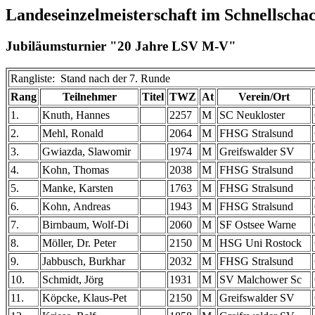
Landeseinzelmeisterschaft im Schnellscha
Jubiläumsturnier "20 Jahre LSV M-V"
Rangliste: Stand nach der 7. Runde
Rang
Teilnehmer
Titel
TWZ
At
Verein/Ort
1.
Knuth, Hannes
2257
M
SC Neukloster
2.
Mehl, Ronald
2064
M
FHSG Stralsund
3.
Gwiazda, Slawomir
1974
M
Greifswalder SV
4.
Kohn, Thomas
2038
M
FHSG Stralsund
5.
Manke, Karsten
1763
M
FHSG Stralsund
6.
Kohn, Andreas
1943
M
FHSG Stralsund
7.
Birnbaum, Wolf-Di
2060
M
SF Ostsee Warne
8.
Möller, Dr. Peter
2150
M
HSG Uni Rostock
9.
Jabbusch, Burkhar
2032
M
FHSG Stralsund
10.
Schmidt, Jörg
1931
M
SV Malchower Sc
11.
Köpcke, Klaus-Pet
2150
M
Greifswalder SV