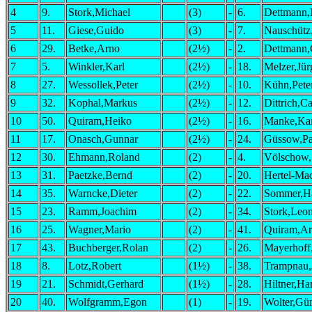
4
9.
Stork,Michael
(3)
-
6.
Dettmann,
5
11.
Giese,Guido
(3)
-
7.
Nauschütz
6
29.
Betke,Arno
(2½)
-
2.
Dettmann,
7
5.
Winkler,Karl
(2½)
-
18.
Melzer,Jür
8
27.
Wessollek,Peter
(2½)
-
10.
Kühn,Pete
9
32.
Kophal,Markus
(2½)
-
12.
Dittrich,Ca
10
50.
Quiram,Heiko
(2½)
-
16.
Manke,Kar
11
17.
Onasch,Gunnar
(2½)
-
24.
Güssow,Pa
12
30.
Ehmann,Roland
(2)
-
4.
Völschow,S
13
31.
Paetzke,Bernd
(2)
-
20.
Hertel-Ma
14
35.
Warncke,Dieter
(2)
-
22.
Sommer,H
15
23.
Ramm,Joachim
(2)
-
34.
Stork,Leo
16
25.
Wagner,Mario
(2)
-
41.
Quiram,Ar
17
43.
Buchberger,Rolan
(2)
-
26.
Mayerhoff
18
8.
Lotz,Robert
(1½)
-
38.
Trampnau,
19
21.
Schmidt,Gerhard
(1½)
-
28.
Hiltner,Ha
20
40.
Wolfgramm,Egon
(1)
-
19.
Wolter,Gün