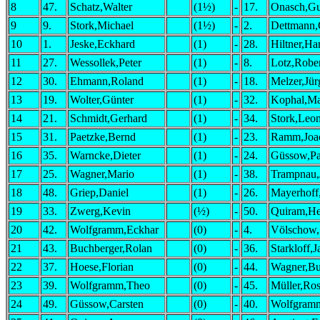
8
47.
Schatz,Walter
(1½)
-
17.
Onasch,G
9
9.
Stork,Michael
(1½)
-
2.
Dettmann,
10
1.
Jeske,Eckhard
(1)
-
28.
Hiltner,Ha
11
27.
Wessollek,Peter
(1)
-
8.
Lotz,Robe
12
30.
Ehmann,Roland
(1)
-
18.
Melzer,Jür
13
19.
Wolter,Günter
(1)
-
32.
Kophal,Ma
14
21.
Schmidt,Gerhard
(1)
-
34.
Stork,Leo
15
31.
Paetzke,Bernd
(1)
-
23.
Ramm,Joa
16
35.
Warncke,Dieter
(1)
-
24.
Güssow,Pa
17
25.
Wagner,Mario
(1)
-
38.
Trampnau,
18
48.
Griep,Daniel
(1)
-
26.
Mayerhoff
19
33.
Zwerg,Kevin
(½)
-
50.
Quiram,He
20
42.
Wolfgramm,Eckhar
(0)
-
4.
Völschow,S
21
43.
Buchberger,Rolan
(0)
-
36.
Starkloff,
22
37.
Hoese,Florian
(0)
-
44.
Wagner,Bu
23
39.
Wolfgramm,Theo
(0)
-
45.
Müller,Ro
24
49.
Güssow,Carsten
(0)
-
40.
Wolfgram