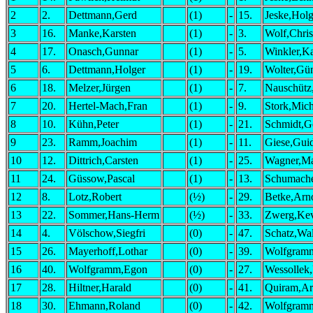
2
2.
Dettmann,Gerd
(1)
-
15.
Jeske,Holg
3
16.
Manke,Karsten
(1)
-
3.
Wolf,Chri
4
17.
Onasch,Gunnar
(1)
-
5.
Winkler,Ka
5
6.
Dettmann,Holger
(1)
-
19.
Wolter,Gün
6
18.
Melzer,Jürgen
(1)
-
7.
Nauschütz
7
20.
Hertel-Mach,Fran
(1)
-
9.
Stork,Mich
8
10.
Kühn,Peter
(1)
-
21.
Schmidt,G
9
23.
Ramm,Joachim
(1)
-
11.
Giese,Gui
10
12.
Dittrich,Carsten
(1)
-
25.
Wagner,Ma
11
24.
Güssow,Pascal
(1)
-
13.
Schumache
12
8.
Lotz,Robert
(½)
-
29.
Betke,Arn
13
22.
Sommer,Hans-Herm
(½)
-
33.
Zwerg,Ke
14
4.
Völschow,Siegfri
(0)
-
47.
Schatz,Wal
15
26.
Mayerhoff,Lothar
(0)
-
39.
Wolfgram
16
40.
Wolfgramm,Egon
(0)
-
27.
Wessollek,
17
28.
Hiltner,Harald
(0)
-
41.
Quiram,Ar
18
30.
Ehmann,Roland
(0)
-
42.
Wolfgram