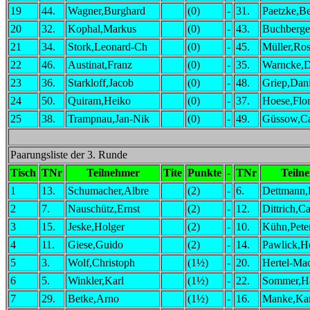
19
44.
Wagner,Burghard
(0)
-
31.
Paetzke,B
20
32.
Kophal,Markus
(0)
-
43.
Buchberge
21
34.
Stork,Leonard-Ch
(0)
-
45.
Müller,Ro
22
46.
Austinat,Franz
(0)
-
35.
Warncke,D
23
36.
Starkloff,Jacob
(0)
-
48.
Griep,Dani
24
50.
Quiram,Heiko
(0)
-
37.
Hoese,Flor
25
38.
Trampnau,Jan-Nik
(0)
-
49.
Güssow,Ca
Paarungsliste der 3. Runde
Tisch
TNr
Teilnehmer
Tite
Punkte
-
TNr
Teiln
1
13.
Schumacher,Albre
(2)
-
6.
Dettmann,
2
7.
Nauschütz,Ernst
(2)
-
12.
Dittrich,Ca
3
15.
Jeske,Holger
(2)
-
10.
Kühn,Pete
4
11.
Giese,Guido
(2)
-
14.
Pawlick,H
5
3.
Wolf,Christoph
(1½)
-
20.
Hertel-Ma
6
5.
Winkler,Karl
(1½)
-
22.
Sommer,H
7
29.
Betke,Arno
(1½)
-
16.
Manke,Kar