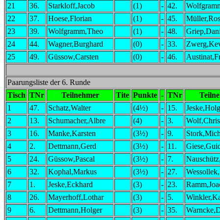
21
36.
Starkloff,Jacob
(1)
-
42.
Wolfgram
22
37.
Hoese,Florian
(1)
-
45.
Müller,Ro
23
39.
Wolfgramm,Theo
(1)
-
48.
Griep,Dani
24
44.
Wagner,Burghard
(0)
-
33.
Zwerg,Ke
25
49.
Güssow,Carsten
(0)
-
46.
Austinat,F
Paarungsliste der 6. Runde
Tisch
TNr
Teilnehmer
Tite
Punkte
-
TNr
Teiln
1
47.
Schatz,Walter
(4½)
-
15.
Jeske,Holg
2
13.
Schumacher,Albre
(4)
-
3.
Wolf,Chri
3
16.
Manke,Karsten
(3½)
-
9.
Stork,Mich
4
2.
Dettmann,Gerd
(3½)
-
11.
Giese,Gui
5
24.
Güssow,Pascal
(3½)
-
7.
Nauschütz
6
32.
Kophal,Markus
(3½)
-
27.
Wessollek,
7
1.
Jeske,Eckhard
(3)
-
23.
Ramm,Joa
8
26.
Mayerhoff,Lothar
(3)
-
5.
Winkler,Ka
9
6.
Dettmann,Holger
(3)
-
35.
Warncke,D