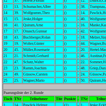
12
37.
Hoese,Florian
()
-
12.
Dittrich,Ca
13
13.
Schumacher,Albre
()
-
38.
Trampnau,
14
39.
Wolfgramm,Theo
()
-
14.
Pawlick,H
15
15.
Jeske,Holger
()
-
40.
Wolfgram
16
41.
Quiram,Arne
()
-
16.
Manke,Kar
17
17.
Onasch,Gunnar
()
-
42.
Wolfgram
18
43.
Buchberger,Rolan
()
-
18.
Melzer,Jür
19
19.
Wolter,Günter
()
-
44.
Wagner,Bu
20
45.
Müller,Rosemarie
()
-
20.
Hertel-Ma
21
21.
Schmidt,Gerhard
()
-
46.
Austinat,F
22
47.
Schatz,Walter
()
-
22.
Sommer,H
23
23.
Ramm,Joachim
()
-
48.
Griep,Dani
24
49.
Güssow,Carsten
()
-
24.
Güssow,Pa
25
25.
Wagner,Mario
()
-
50.
Quiram,He
Paarungsliste der 2. Runde
Tisch
TNr
Teilnehmer
Tite
Punkte
-
TNr
Teiln
1
14.
Pawlick,Helmut
(1)
-
1.
Jeske,Eck