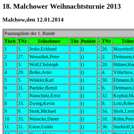
18. Malchower Weihnachtsturnie 2013
Malchow,den 12.01.2014
Paarungsliste der 1. Runde
Tisch
TNr
Teilnehmer
Tite
Punkte
-
TNr
Teiln
1
1.
Jeske,Eckhard
()
-
26.
Mayerhoff
2
27.
Wessollek,Peter
()
-
2.
Dettmann,
3
3.
Wolf,Christoph
()
-
28.
Hiltner,Ha
4
29.
Betke,Arno
()
-
4.
Völschow,S
5
5.
Winkler,Karl
()
-
30.
Ehmann,R
6
31.
Paetzke,Bernd
()
-
6.
Dettmann,
7
7.
Nauschütz,Ernst
()
-
32.
Kophal,Ma
8
33.
Zwerg,Kevin
()
-
8.
Lotz,Robe
9
9.
Stork,Michael
()
-
34.
Stork,Leo
10
35.
Warncke,Dieter
()
-
10.
Kühn,Pete
11
11.
Giese,Guido
()
-
36.
Starkloff,