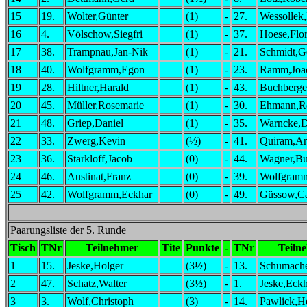
15
19.
Wolter,Günter
(1)
-
27.
Wessollek,
16
4.
Völschow,Siegfri
(1)
-
37.
Hoese,Flor
17
38.
Trampnau,Jan-Nik
(1)
-
21.
Schmidt,G
18
40.
Wolfgramm,Egon
(1)
-
23.
Ramm,Joa
19
28.
Hiltner,Harald
(1)
-
43.
Buchberge
20
45.
Müller,Rosemarie
(1)
-
30.
Ehmann,R
21
48.
Griep,Daniel
(1)
-
35.
Warncke,D
22
33.
Zwerg,Kevin
(½)
-
41.
Quiram,Ar
23
36.
Starkloff,Jacob
(0)
-
44.
Wagner,Bu
24
46.
Austinat,Franz
(0)
-
39.
Wolfgram
25
42.
Wolfgramm,Eckhar
(0)
-
49.
Güssow,Ca
Paarungsliste der 5. Runde
Tisch
TNr
Teilnehmer
Tite
Punkte
-
TNr
Teiln
1
15.
Jeske,Holger
(3½)
-
13.
Schumache
2
47.
Schatz,Walter
(3½)
-
1.
Jeske,Eck
3
3.
Wolf,Christoph
(3)
-
14.
Pawlick,H