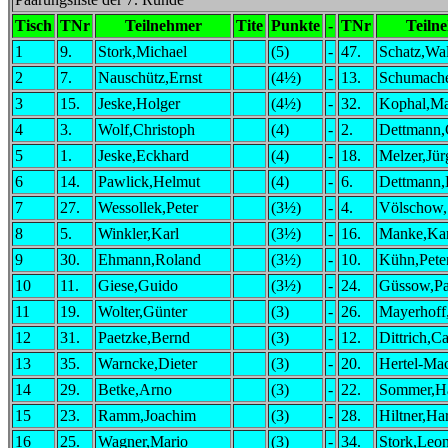
Tisch
TNr
Teilnehmer
Tite
Punkte
-
TNr
Teiln
1
9.
Stork,Michael
(5)
-
47.
Schatz,Wal
2
7.
Nauschütz,Ernst
(4½)
-
13.
Schumache
3
15.
Jeske,Holger
(4½)
-
32.
Kophal,Ma
4
3.
Wolf,Christoph
(4)
-
2.
Dettmann,
5
1.
Jeske,Eckhard
(4)
-
18.
Melzer,Jür
6
14.
Pawlick,Helmut
(4)
-
6.
Dettmann,
7
27.
Wessollek,Peter
(3½)
-
4.
Völschow,S
8
5.
Winkler,Karl
(3½)
-
16.
Manke,Kar
9
30.
Ehmann,Roland
(3½)
-
10.
Kühn,Pete
10
11.
Giese,Guido
(3½)
-
24.
Güssow,Pa
11
19.
Wolter,Günter
(3)
-
26.
Mayerhoff
12
31.
Paetzke,Bernd
(3)
-
12.
Dittrich,Ca
13
35.
Warncke,Dieter
(3)
-
20.
Hertel-Ma
14
29.
Betke,Arno
(3)
-
22.
Sommer,H
15
23.
Ramm,Joachim
(3)
-
28.
Hiltner,Ha
16
25.
Wagner,Mario
(3)
-
34.
Stork,Leo