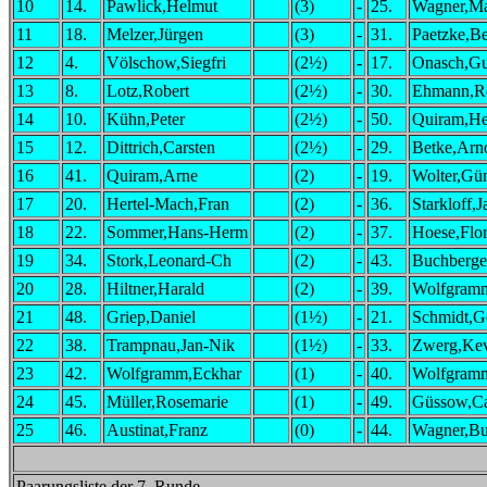
10
14.
Pawlick,Helmut
(3)
-
25.
Wagner,Ma
11
18.
Melzer,Jürgen
(3)
-
31.
Paetzke,B
12
4.
Völschow,Siegfri
(2½)
-
17.
Onasch,G
13
8.
Lotz,Robert
(2½)
-
30.
Ehmann,R
14
10.
Kühn,Peter
(2½)
-
50.
Quiram,He
15
12.
Dittrich,Carsten
(2½)
-
29.
Betke,Arn
16
41.
Quiram,Arne
(2)
-
19.
Wolter,Gün
17
20.
Hertel-Mach,Fran
(2)
-
36.
Starkloff,
18
22.
Sommer,Hans-Herm
(2)
-
37.
Hoese,Flor
19
34.
Stork,Leonard-Ch
(2)
-
43.
Buchberge
20
28.
Hiltner,Harald
(2)
-
39.
Wolfgram
21
48.
Griep,Daniel
(1½)
-
21.
Schmidt,G
22
38.
Trampnau,Jan-Nik
(1½)
-
33.
Zwerg,Ke
23
42.
Wolfgramm,Eckhar
(1)
-
40.
Wolfgram
24
45.
Müller,Rosemarie
(1)
-
49.
Güssow,Ca
25
46.
Austinat,Franz
(0)
-
44.
Wagner,Bu
Paarungsliste der 7. Runde