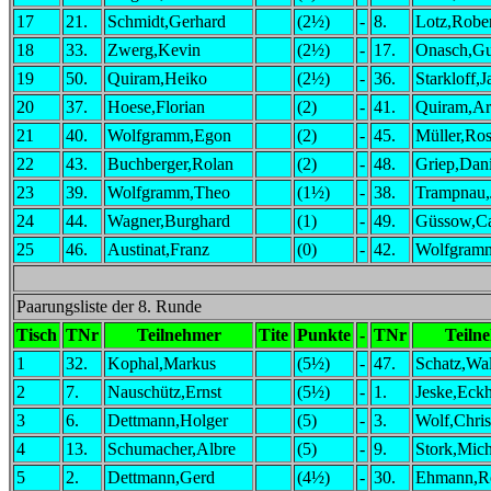
17
21.
Schmidt,Gerhard
(2½)
-
8.
Lotz,Robe
18
33.
Zwerg,Kevin
(2½)
-
17.
Onasch,G
19
50.
Quiram,Heiko
(2½)
-
36.
Starkloff,
20
37.
Hoese,Florian
(2)
-
41.
Quiram,Ar
21
40.
Wolfgramm,Egon
(2)
-
45.
Müller,Ro
22
43.
Buchberger,Rolan
(2)
-
48.
Griep,Dani
23
39.
Wolfgramm,Theo
(1½)
-
38.
Trampnau,
24
44.
Wagner,Burghard
(1)
-
49.
Güssow,Ca
25
46.
Austinat,Franz
(0)
-
42.
Wolfgram
Paarungsliste der 8. Runde
Tisch
TNr
Teilnehmer
Tite
Punkte
-
TNr
Teiln
1
32.
Kophal,Markus
(5½)
-
47.
Schatz,Wal
2
7.
Nauschütz,Ernst
(5½)
-
1.
Jeske,Eck
3
6.
Dettmann,Holger
(5)
-
3.
Wolf,Chri
4
13.
Schumacher,Albre
(5)
-
9.
Stork,Mich
5
2.
Dettmann,Gerd
(4½)
-
30.
Ehmann,R