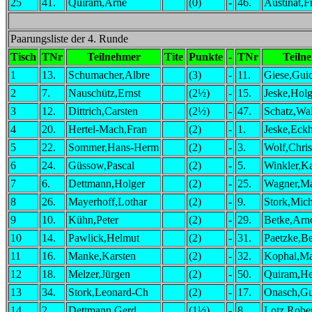
25
41.
Quiram,Arne
(0)
-
46.
Austinat,F
Paarungsliste der 4. Runde
Tisch
TNr
Teilnehmer
Tite
Punkte
-
TNr
Teiln
1
13.
Schumacher,Albre
(3)
-
11.
Giese,Gui
2
7.
Nauschütz,Ernst
(2½)
-
15.
Jeske,Holg
3
12.
Dittrich,Carsten
(2½)
-
47.
Schatz,Wal
4
20.
Hertel-Mach,Fran
(2)
-
1.
Jeske,Eck
5
22.
Sommer,Hans-Herm
(2)
-
3.
Wolf,Chri
6
24.
Güssow,Pascal
(2)
-
5.
Winkler,Ka
7
6.
Dettmann,Holger
(2)
-
25.
Wagner,Ma
8
26.
Mayerhoff,Lothar
(2)
-
9.
Stork,Mich
9
10.
Kühn,Peter
(2)
-
29.
Betke,Arn
10
14.
Pawlick,Helmut
(2)
-
31.
Paetzke,B
11
16.
Manke,Karsten
(2)
-
32.
Kophal,Ma
12
18.
Melzer,Jürgen
(2)
-
50.
Quiram,He
13
34.
Stork,Leonard-Ch
(2)
-
17.
Onasch,G
14
2.
Dettmann,Gerd
(1½)
-
8.
Lotz,Robe