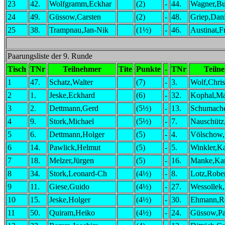
23
42.
Wolfgramm,Eckhar
(2)
-
44.
Wagner,Bu
24
49.
Güssow,Carsten
(2)
-
48.
Griep,Dani
25
38.
Trampnau,Jan-Nik
(1½)
-
46.
Austinat,F
Paarungsliste der 9. Runde
Tisch
TNr
Teilnehmer
Tite
Punkte
-
TNr
Teiln
1
47.
Schatz,Walter
(7)
-
3.
Wolf,Chri
2
1.
Jeske,Eckhard
(6)
-
32.
Kophal,Ma
3
2.
Dettmann,Gerd
(5½)
-
13.
Schumache
4
9.
Stork,Michael
(5½)
-
7.
Nauschütz
5
6.
Dettmann,Holger
(5)
-
4.
Völschow,S
6
14.
Pawlick,Helmut
(5)
-
5.
Winkler,Ka
7
18.
Melzer,Jürgen
(5)
-
16.
Manke,Kar
8
34.
Stork,Leonard-Ch
(4½)
-
8.
Lotz,Robe
9
11.
Giese,Guido
(4½)
-
27.
Wessollek,
10
15.
Jeske,Holger
(4½)
-
30.
Ehmann,R
11
50.
Quiram,Heiko
(4½)
-
24.
Güssow,Pa