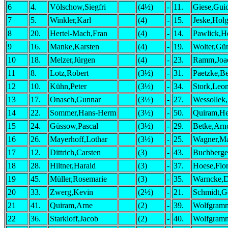
6
4.
Völschow,Siegfri
(4½)
-
11.
Giese,Gui
7
5.
Winkler,Karl
(4)
-
15.
Jeske,Holg
8
20.
Hertel-Mach,Fran
(4)
-
14.
Pawlick,H
9
16.
Manke,Karsten
(4)
-
19.
Wolter,Gün
10
18.
Melzer,Jürgen
(4)
-
23.
Ramm,Joa
11
8.
Lotz,Robert
(3½)
-
31.
Paetzke,B
12
10.
Kühn,Peter
(3½)
-
34.
Stork,Leo
13
17.
Onasch,Gunnar
(3½)
-
27.
Wessollek,
14
22.
Sommer,Hans-Herm
(3½)
-
50.
Quiram,He
15
24.
Güssow,Pascal
(3½)
-
29.
Betke,Arn
16
26.
Mayerhoff,Lothar
(3½)
-
25.
Wagner,Ma
17
12.
Dittrich,Carsten
(3)
-
43.
Buchberge
18
28.
Hiltner,Harald
(3)
-
37.
Hoese,Flor
19
45.
Müller,Rosemarie
(3)
-
35.
Warncke,D
20
33.
Zwerg,Kevin
(2½)
-
21.
Schmidt,G
21
41.
Quiram,Arne
(2)
-
39.
Wolfgram
22
36.
Starkloff,Jacob
(2)
-
40.
Wolfgram