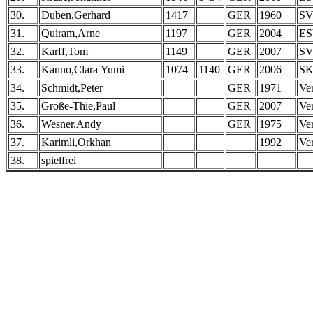
30.
Duben,Gerhard
1417
GER
1960
SV
31.
Quiram,Arne
1197
GER
2004
ES
32.
Karff,Tom
1149
GER
2007
SV
33.
Kanno,Clara Yumi
1074
1140
GER
2006
SK
34.
Schmidt,Peter
GER
1971
Ver
35.
Große-Thie,Paul
GER
2007
Ver
36.
Wesner,Andy
GER
1975
Ver
37.
Karimli,Orkhan
1992
Ver
38.
spielfrei