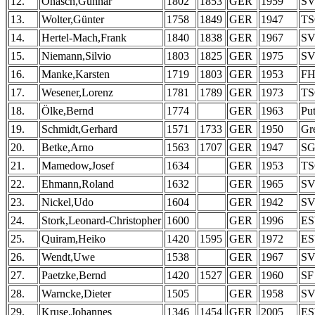
12.
Onasch,Gunnar
1802
1853
GER
1959
SV
13.
Wolter,Günter
1758
1849
GER
1947
TS
14.
Hertel-Mach,Frank
1840
1838
GER
1967
SV
15.
Niemann,Silvio
1803
1825
GER
1975
SV
16.
Manke,Karsten
1719
1803
GER
1953
FH
17.
Wesener,Lorenz
1781
1789
GER
1973
TS
18.
Ölke,Bernd
1774
GER
1963
Put
19.
Schmidt,Gerhard
1571
1733
GER
1950
Gr
20.
Betke,Arno
1563
1707
GER
1947
SG
21.
Mamedow,Josef
1634
GER
1953
TS
22.
Ehmann,Roland
1632
GER
1965
SV
23.
Nickel,Udo
1604
GER
1942
SV
24.
Stork,Leonard-Christopher
1600
GER
1996
ES
25.
Quiram,Heiko
1420
1595
GER
1972
ES
26.
Wendt,Uwe
1538
GER
1967
SV
27.
Paetzke,Bernd
1420
1527
GER
1960
SF
28.
Warncke,Dieter
1505
GER
1958
SV
29.
Kruse,Johannes
1346
1454
GER
2005
ES