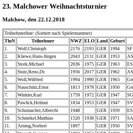
23. Malchower Weihnachtsturnier
Malchow, den 22.12.2018
Teilnehmerliste: (Sortiert nach Spielernummer)
TlnN
Teilnehmer
NWZ
ELO
Land
Geburt
1.
Wolf,Christoph
2176
2193
GER
1994
SF
2.
Kliewe,Hans-Jürgen
2043
2131
GER
1953
AS
3.
Stork,Michael
2036
1975
GER
1963
ES
4.
Stutz,Reno,Dr.
1956
2017
GER
1962
AS
5.
Woll,Wilfried
1994
1990
GER
1963
Gr
6.
Nauschütz,Ernst
1813
1978
GER
1950
Gr
7.
Winkler,Karl
1759
1972
GER
1947
SG
8.
Pawlick,Helmut
1834
1953
GER
1947
SV
9.
Schumacher,Albrecht
1948
GER
1959
ES
10.
Schmekel,Matthias
1520
1938
GER
1971
SA
11.
Arning,Norbert
1897
GER
1950
SV