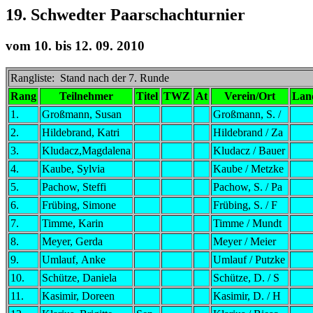
19. Schwedter Paarschachturnier
vom 10. bis 12. 09. 2010
Rangliste: Stand nach der 7. Runde
Rang
Teilnehmer
Titel
TWZ
At
Verein/Ort
Lan
1.
Großmann, Susan
Großmann, S. /
2.
Hildebrand, Katri
Hildebrand / Za
3.
Kludacz,Magdalena
Kludacz / Bauer
4.
Kaube, Sylvia
Kaube / Metzke
5.
Pachow, Steffi
Pachow, S. / Pa
6.
Frübing, Simone
Frübing, S. / F
7.
Timme, Karin
Timme / Mundt
8.
Meyer, Gerda
Meyer / Meier
9.
Umlauf, Anke
Umlauf / Putzke
10.
Schütze, Daniela
Schütze, D. / S
11.
Kasimir, Doreen
Kasimir, D. / H