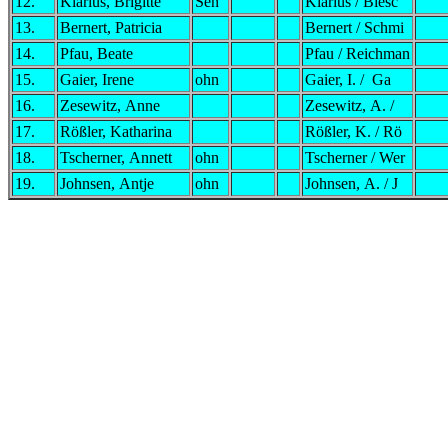
12.
Klarius, Brigitte
Sen
Klarius / Biesc
13.
Bernert, Patricia
Bernert / Schmi
14.
Pfau, Beate
Pfau / Reichman
15.
Gaier, Irene
ohn
Gaier, I. / Ga
16.
Zesewitz, Anne
Zesewitz, A. /
17.
Rößler, Katharina
Rößler, K. / Rö
18.
Tscherner, Annett
ohn
Tscherner / Wer
19.
Johnsen, Antje
ohn
Johnsen, A. / J