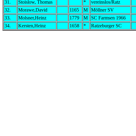
31.
Stoislow, Thomas
*
vereinslos/Ratz
32.
Morawe,David
1165
M
Möllner SV
33.
Molsner,Heinz
1779
M
SC Farmsen 1966
34.
Kersten,Heinz
1658
*
Ratzeburger SC