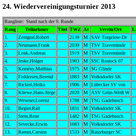
24. Wiedervereinigungsturnier 2013
Rangliste: Stand nach der 9. Runde
Rang
Teilnehmer
Titel
TWZ
At
Verein/Ort
L
1.
Zentgraf,Robert
2139
M
SAV Torgelow-Dr
2.
Neumann,Frank
2039
M
TSV Travemünde
3.
Lenk,Andreas
1919
M
TSV Travemünde
4.
Jeske,Holger
1903
M
SSC Rostock 07
5.
Kemény,Matthias
1975
M
SG Glinde
6.
Feddersen,Berend
1883
M
Volksdorfer SK
7.
Rickert,Heiko
1906
M
Lübecker SV von
8.
Kliewe,Hans-Jürge
2020
M
ASV Grün-Weiß W
9.
Wesener,Lorenz
1788
M
TSG Gadebusch
10.
Begier,Ralf
1831
M
Volksdorfer SK
11.
Stein,Rene
1482
M
TSG Gadebusch
12.
Sevecke,Erwin
1683
M
Volksdorfer SK
13.
Ramm,Carsten
1533
M
Ratzeburger SC