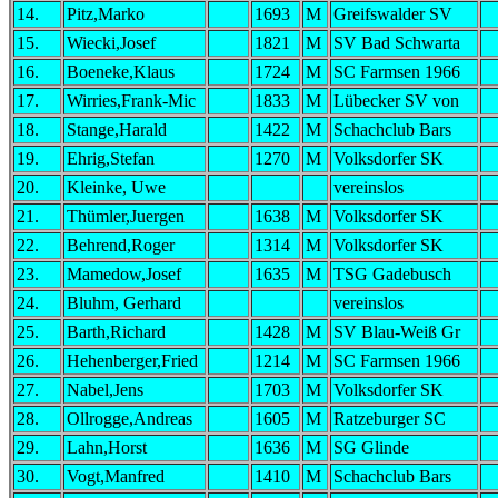
14.
Pitz,Marko
1693
M
Greifswalder SV
15.
Wiecki,Josef
1821
M
SV Bad Schwarta
16.
Boeneke,Klaus
1724
M
SC Farmsen 1966
17.
Wirries,Frank-Mic
1833
M
Lübecker SV von
18.
Stange,Harald
1422
M
Schachclub Bars
19.
Ehrig,Stefan
1270
M
Volksdorfer SK
20.
Kleinke, Uwe
vereinslos
21.
Thümler,Juergen
1638
M
Volksdorfer SK
22.
Behrend,Roger
1314
M
Volksdorfer SK
23.
Mamedow,Josef
1635
M
TSG Gadebusch
24.
Bluhm, Gerhard
vereinslos
25.
Barth,Richard
1428
M
SV Blau-Weiß Gr
26.
Hehenberger,Fried
1214
M
SC Farmsen 1966
27.
Nabel,Jens
1703
M
Volksdorfer SK
28.
Ollrogge,Andreas
1605
M
Ratzeburger SC
29.
Lahn,Horst
1636
M
SG Glinde
30.
Vogt,Manfred
1410
M
Schachclub Bars