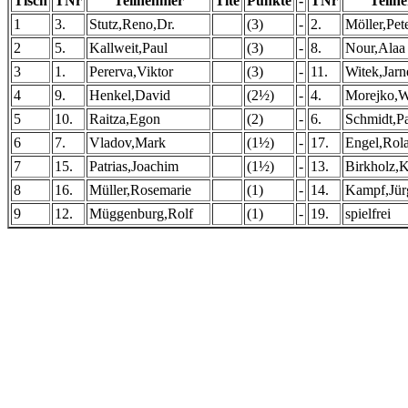
Tisch
TNr
Teilnehmer
Tite
Punkte
-
TNr
Teiln
1
3.
Stutz,Reno,Dr.
(3)
-
2.
Möller,Pete
2
5.
Kallweit,Paul
(3)
-
8.
Nour,Alaa
3
1.
Pererva,Viktor
(3)
-
11.
Witek,Jarn
4
9.
Henkel,David
(2½)
-
4.
Morejko,W
5
10.
Raitza,Egon
(2)
-
6.
Schmidt,P
6
7.
Vladov,Mark
(1½)
-
17.
Engel,Rol
7
15.
Patrias,Joachim
(1½)
-
13.
Birkholz,K
8
16.
Müller,Rosemarie
(1)
-
14.
Kampf,Jür
9
12.
Müggenburg,Rolf
(1)
-
19.
spielfrei