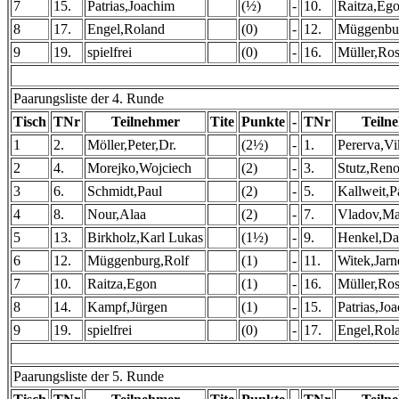
7
15.
Patrias,Joachim
(½)
-
10.
Raitza,Eg
8
17.
Engel,Roland
(0)
-
12.
Müggenbur
9
19.
spielfrei
(0)
-
16.
Müller,Ro
Paarungsliste der 4. Runde
Tisch
TNr
Teilnehmer
Tite
Punkte
-
TNr
Teiln
1
2.
Möller,Peter,Dr.
(2½)
-
1.
Pererva,Vi
2
4.
Morejko,Wojciech
(2)
-
3.
Stutz,Reno
3
6.
Schmidt,Paul
(2)
-
5.
Kallweit,P
4
8.
Nour,Alaa
(2)
-
7.
Vladov,Ma
5
13.
Birkholz,Karl Lukas
(1½)
-
9.
Henkel,Da
6
12.
Müggenburg,Rolf
(1)
-
11.
Witek,Jarn
7
10.
Raitza,Egon
(1)
-
16.
Müller,Ro
8
14.
Kampf,Jürgen
(1)
-
15.
Patrias,Jo
9
19.
spielfrei
(0)
-
17.
Engel,Rol
Paarungsliste der 5. Runde