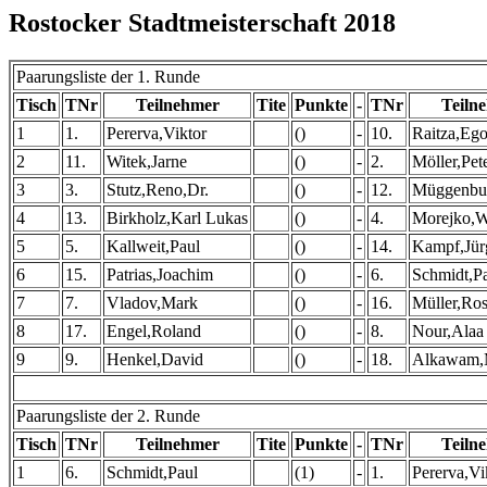
Rostocker Stadtmeisterschaft 2018
Paarungsliste der 1. Runde
Tisch
TNr
Teilnehmer
Tite
Punkte
-
TNr
Teiln
1
1.
Pererva,Viktor
()
-
10.
Raitza,Eg
2
11.
Witek,Jarne
()
-
2.
Möller,Pete
3
3.
Stutz,Reno,Dr.
()
-
12.
Müggenbur
4
13.
Birkholz,Karl Lukas
()
-
4.
Morejko,W
5
5.
Kallweit,Paul
()
-
14.
Kampf,Jür
6
15.
Patrias,Joachim
()
-
6.
Schmidt,P
7
7.
Vladov,Mark
()
-
16.
Müller,Ro
8
17.
Engel,Roland
()
-
8.
Nour,Alaa
9
9.
Henkel,David
()
-
18.
Alkawam
Paarungsliste der 2. Runde
Tisch
TNr
Teilnehmer
Tite
Punkte
-
TNr
Teiln
1
6.
Schmidt,Paul
(1)
-
1.
Pererva,Vi