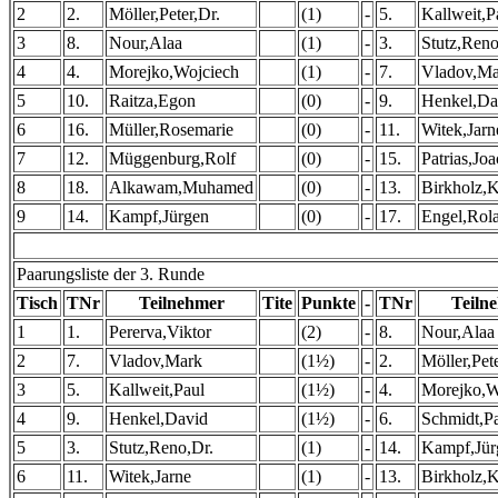
2
2.
Möller,Peter,Dr.
(1)
-
5.
Kallweit,P
3
8.
Nour,Alaa
(1)
-
3.
Stutz,Reno
4
4.
Morejko,Wojciech
(1)
-
7.
Vladov,Ma
5
10.
Raitza,Egon
(0)
-
9.
Henkel,Da
6
16.
Müller,Rosemarie
(0)
-
11.
Witek,Jarn
7
12.
Müggenburg,Rolf
(0)
-
15.
Patrias,Jo
8
18.
Alkawam,Muhamed
(0)
-
13.
Birkholz,K
9
14.
Kampf,Jürgen
(0)
-
17.
Engel,Rol
Paarungsliste der 3. Runde
Tisch
TNr
Teilnehmer
Tite
Punkte
-
TNr
Teiln
1
1.
Pererva,Viktor
(2)
-
8.
Nour,Alaa
2
7.
Vladov,Mark
(1½)
-
2.
Möller,Pete
3
5.
Kallweit,Paul
(1½)
-
4.
Morejko,W
4
9.
Henkel,David
(1½)
-
6.
Schmidt,P
5
3.
Stutz,Reno,Dr.
(1)
-
14.
Kampf,Jür
6
11.
Witek,Jarne
(1)
-
13.
Birkholz,K