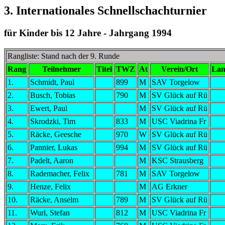
3. Internationales Schnellschachturnier
für Kinder bis 12 Jahre - Jahrgang 1994
Rangliste: Stand nach der 9. Runde
Rang
Teilnehmer
Titel
TWZ
At
Verein/Ort
La
1.
Schmidt, Paul
899
M
SAV Torgelow
2.
Busch, Tobias
790
M
SV Glück auf Rü
3.
Ewert, Paul
M
SV Glück auf Rü
4.
Skrodzki, Tim
833
M
USC Viadrina Fr
5.
Räcke, Geesche
970
W
SV Glück auf Rü
6.
Pannier, Lukas
994
M
SV Glück auf Rü
7.
Padelt, Aaron
M
KSC Strausberg
8.
Rademacher, Felix
781
M
SAV Torgelow
9.
Henze, Felix
M
AG Erkner
10.
Räcke, Anselm
789
M
SV Glück auf Rü
11.
Wurl, Stefan
812
M
USC Viadrina Fr