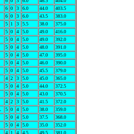
6
0
3
6.0
46.5
404.0
6
0
3
6.0
44.0
403.5
6
0
3
6.0
43.5
383.0
5
1
3
5.5
38.0
375.0
5
0
4
5.0
49.0
416.0
5
0
4
5.0
49.0
392.0
5
0
4
5.0
48.0
391.0
5
0
4
5.0
47.0
395.0
5
0
4
5.0
46.0
390.0
5
0
4
5.0
45.5
379.0
4
2
3
5.0
45.0
365.0
5
0
4
5.0
44.0
372.5
5
0
4
5.0
43.0
370.5
4
2
3
5.0
41.5
372.0
L
5
0
4
5.0
38.0
359.0
5
0
4
5.0
37.5
368.0
5
0
4
5.0
35.0
352.0
4
1
4
4.5
49.5
381.0