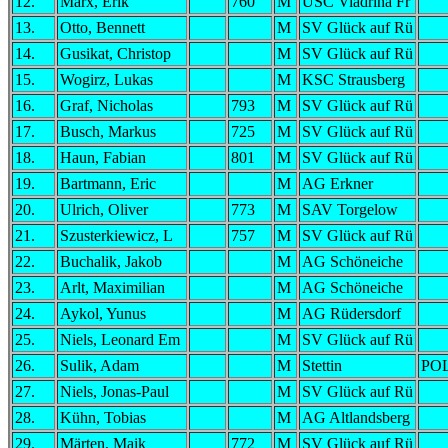
12.
Marx, Erik
760
M
USC Viadrina Fr
13.
Otto, Bennett
M
SV Glück auf Rü
14.
Gusikat, Christop
M
SV Glück auf Rü
15.
Wogirz, Lukas
M
KSC Strausberg
16.
Graf, Nicholas
793
M
SV Glück auf Rü
17.
Busch, Markus
725
M
SV Glück auf Rü
18.
Haun, Fabian
801
M
SV Glück auf Rü
19.
Bartmann, Eric
M
AG Erkner
20.
Ulrich, Oliver
773
M
SAV Torgelow
21.
Szusterkiewicz, L
757
M
SV Glück auf Rü
22.
Buchalik, Jakob
M
AG Schöneiche
23.
Arlt, Maximilian
M
AG Schöneiche
24.
Aykol, Yunus
M
AG Rüdersdorf
25.
Niels, Leonard Em
M
SV Glück auf Rü
26.
Sulik, Adam
M
Stettin
PO
27.
Niels, Jonas-Paul
M
SV Glück auf Rü
28.
Kühn, Tobias
M
AG Altlandsberg
29.
Märten, Maik
772
M
SV Glück auf Rü