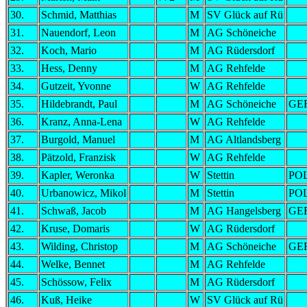
30.
Schmid, Matthias
M
SV Glück auf Rü
31.
Nauendorf, Leon
M
AG Schöneiche
32.
Koch, Mario
M
AG Rüdersdorf
33.
Hess, Denny
M
AG Rehfelde
34.
Gutzeit, Yvonne
W
AG Rehfelde
35.
Hildebrandt, Paul
M
AG Schöneiche
GE
36.
Kranz, Anna-Lena
W
AG Rehfelde
37.
Burgold, Manuel
M
AG Altlandsberg
38.
Pätzold, Franzisk
W
AG Rehfelde
39.
Kapler, Weronka
W
Stettin
PO
40.
Urbanowicz, Mikol
M
Stettin
PO
41.
Schwaß, Jacob
M
AG Hangelsberg
GE
42.
Kruse, Domaris
W
AG Rüdersdorf
43.
Wilding, Christop
M
AG Schöneiche
GE
44.
Welke, Bennet
M
AG Rehfelde
45.
Schössow, Felix
M
AG Rüdersdorf
46.
Kuß, Heike
W
SV Glück auf Rü