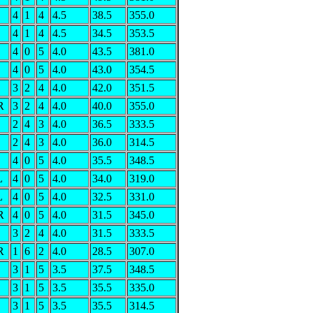
4
1
4
4.5
38.5
355.0
4
1
4
4.5
34.5
353.5
4
0
5
4.0
43.5
381.0
4
0
5
4.0
43.0
354.5
3
2
4
4.0
42.0
351.5
R
3
2
4
4.0
40.0
355.0
2
4
3
4.0
36.5
333.5
2
4
3
4.0
36.0
314.5
4
0
5
4.0
35.5
348.5
L
4
0
5
4.0
34.0
319.0
L
4
0
5
4.0
32.5
331.0
R
4
0
5
4.0
31.5
345.0
3
2
4
4.0
31.5
333.5
R
1
6
2
4.0
28.5
307.0
3
1
5
3.5
37.5
348.5
3
1
5
3.5
35.5
335.0
3
1
5
3.5
35.5
314.5