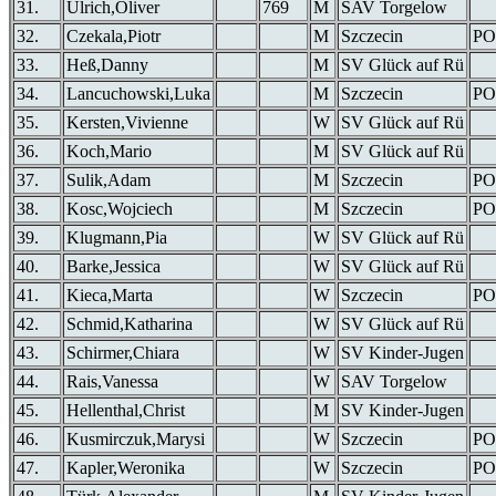
31.
Ulrich,Oliver
769
M
SAV Torgelow
32.
Czekala,Piotr
M
Szczecin
PO
33.
Heß,Danny
M
SV Glück auf Rü
34.
Lancuchowski,Luka
M
Szczecin
PO
35.
Kersten,Vivienne
W
SV Glück auf Rü
36.
Koch,Mario
M
SV Glück auf Rü
37.
Sulik,Adam
M
Szczecin
PO
38.
Kosc,Wojciech
M
Szczecin
PO
39.
Klugmann,Pia
W
SV Glück auf Rü
40.
Barke,Jessica
W
SV Glück auf Rü
41.
Kieca,Marta
W
Szczecin
PO
42.
Schmid,Katharina
W
SV Glück auf Rü
43.
Schirmer,Chiara
W
SV Kinder-Jugen
44.
Rais,Vanessa
W
SAV Torgelow
45.
Hellenthal,Christ
M
SV Kinder-Jugen
46.
Kusmirczuk,Marysi
W
Szczecin
PO
47.
Kapler,Weronika
W
Szczecin
PO