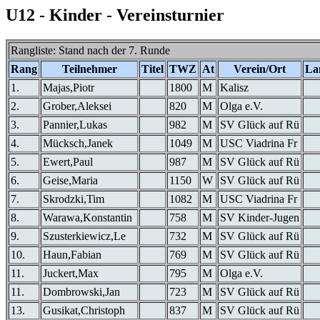
U12 - Kinder - Vereinsturnier
Rangliste: Stand nach der 7. Runde
Rang
Teilnehmer
Titel
TWZ
At
Verein/Ort
La
1.
Majas,Piotr
1800
M
Kalisz
2.
Grober,Aleksei
820
M
Olga e.V.
3.
Pannier,Lukas
982
M
SV Glück auf Rü
4.
Mücksch,Janek
1049
M
USC Viadrina Fr
5.
Ewert,Paul
987
M
SV Glück auf Rü
6.
Geise,Maria
1150
W
SV Glück auf Rü
7.
Skrodzki,Tim
1082
M
USC Viadrina Fr
8.
Warawa,Konstantin
758
M
SV Kinder-Jugen
9.
Szusterkiewicz,Le
732
M
SV Glück auf Rü
10.
Haun,Fabian
769
M
SV Glück auf Rü
11.
Juckert,Max
795
M
Olga e.V.
11.
Dombrowski,Jan
723
M
SV Glück auf Rü
13.
Gusikat,Christoph
837
M
SV Glück auf Rü