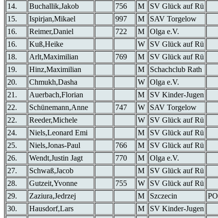
14.
Buchallik,Jakob
756
M
SV Glück auf Rü
15.
Ispirjan,Mikael
997
M
SAV Torgelow
16.
Reimer,Daniel
722
M
Olga e.V.
16.
Kuß,Heike
W
SV Glück auf Rü
18.
Arlt,Maximilian
769
M
SV Glück auf Rü
19.
Hinz,Maximilian
M
Schachclub Rath
20.
Chmukh,Dasha
W
Olga e.V.
21.
Auerbach,Florian
M
SV Kinder-Jugen
22.
Schünemann,Anne
747
W
SAV Torgelow
22.
Reeder,Michele
W
SV Glück auf Rü
24.
Niels,Leonard Emi
M
SV Glück auf Rü
25.
Niels,Jonas-Paul
766
M
SV Glück auf Rü
26.
Wendt,Justin Jagt
770
M
Olga e.V.
27.
Schwaß,Jacob
M
SV Glück auf Rü
28.
Gutzeit,Yvonne
755
W
SV Glück auf Rü
29.
Zaziura,Jedrzej
M
Szczecin
PO
30.
Hausdorf,Lars
M
SV Kinder-Jugen