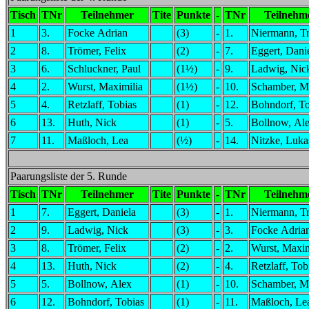
Tisch
TNr
Teilnehmer
Tite
Punkte
-
TNr
Teilnehm
1
3.
Focke Adrian
(3)
-
1.
Niermann, Tr
2
8.
Trömer, Felix
(2)
-
7.
Eggert, Dani
3
6.
Schluckner, Paul
(1½)
-
9.
Ladwig, Nic
4
2.
Wurst, Maximilia
(1½)
-
10.
Schamber, 
5
4.
Retzlaff, Tobias
(1)
-
12.
Bohndorf, To
6
13.
Huth, Nick
(1)
-
5.
Bollnow, Al
7
11.
Maßloch, Lea
(½)
-
14.
Nitzke, Luka
Paarungsliste der 5. Runde
Tisch
TNr
Teilnehmer
Tite
Punkte
-
TNr
Teilnehm
1
7.
Eggert, Daniela
(3)
-
1.
Niermann, Tr
2
9.
Ladwig, Nick
(3)
-
3.
Focke Adria
3
8.
Trömer, Felix
(2)
-
2.
Wurst, Maxim
4
13.
Huth, Nick
(2)
-
4.
Retzlaff, Tob
5
5.
Bollnow, Alex
(1)
-
10.
Schamber, 
6
12.
Bohndorf, Tobias
(1)
-
11.
Maßloch, Le