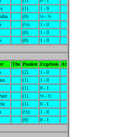
n
(1)
0 - 1
ex
(1)
1 - 0
ilia
(0)
½ - ½
a
(½)
1 - 0
(0)
1 - 0
s
(0)
1 - 0
er
Tite
Punkte
Ergebnis
At
k
(2)
1 - 0
ias
(1)
1 - 0
x
(1)
0 - 1
Paul
(1)
½ - ½
ela
(1)
0 - 1
a
(½)
1 - 0
(0)
0 - 1