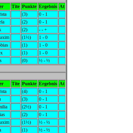
er
Tite
Punkte
Ergebnis
At
ista
(3)
0 - 1
ela
(2)
0 - 1
k
(2)
- - +
Maxim
(1½)
1 - 0
bias
(1)
1 - 0
ex
(1)
1 - 0
s
(0)
½ - ½
er
Tite
Punkte
Ergebnis
At
ista
(4)
0 - 1
n
(3)
0 - 1
ilia
(2½)
0 - 1
ias
(2)
0 - 1
Maxim
(1½)
½ - ½
a
(1)
½ - ½