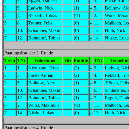
2
7.
Eggert, Daniela
(1)
-
3.
Focke Adria
3
9.
Ladwig, Nick
(1)
-
5.
Bollnow, Al
4
4.
Retzlaff, Tobias
(½)
-
2.
Wurst, Maxim
5
8.
Trömer, Felix
(0)
-
11.
Maßloch, Le
6
10.
Schamber, Maxim
(0)
-
13.
Huth, Nick
7
12.
Bohndorf, Tobias
(0)
-
14.
Nitzke, Luka
Paarungsliste der 3. Runde
Tisch
TNr
Teilnehmer
Tite
Punkte
-
TNr
Teilnehm
1
1.
Niermann, Trista
(2)
-
9.
Ladwig, Nic
2
3.
Focke Adrian
(2)
-
4.
Retzlaff, Tob
3
5.
Bollnow, Alex
(1)
-
8.
Trömer, Feli
4
10.
Schamber, Maxim
(1)
-
6.
Schluckner, 
5
12.
Bohndorf, Tobias
(1)
-
7.
Eggert, Dani
6
2.
Wurst, Maximilia
(½)
-
11.
Maßloch, Le
7
14.
Nitzke, Lukas
(0)
-
13.
Huth, Nick
Paarungsliste der 4. Runde