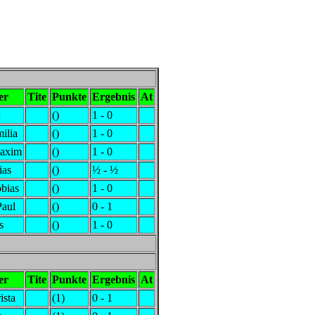
er
Tite
Punkte
Ergebnis
At
x
()
1 - 0
ilia
()
1 - 0
Maxim
()
1 - 0
ias
()
½ - ½
bias
()
1 - 0
Paul
()
0 - 1
s
()
1 - 0
er
Tite
Punkte
Ergebnis
At
ista
(1)
0 - 1