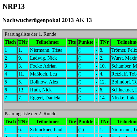
NRP13
Nachwuchsrügenpokal 2013 AK 13
Paarungsliste der 1. Runde
Tisch
TNr
Teilnehmer
Tite
Punkte
-
TNr
Teilnehm
1
1.
Niermann, Trista
()
-
8.
Trömer, Feli
2
9.
Ladwig, Nick
()
-
2.
Wurst, Maxim
3
3.
Focke Adrian
()
-
10.
Schamber, 
4
11.
Maßloch, Lea
()
-
4.
Retzlaff, Tob
5
5.
Bollnow, Alex
()
-
12.
Bohndorf, To
6
13.
Huth, Nick
()
-
6.
Schluckner, 
7
7.
Eggert, Daniela
()
-
14.
Nitzke, Luka
Paarungsliste der 2. Runde
Tisch
TNr
Teilnehmer
Tite
Punkte
-
TNr
Teilnehm
1
6.
Schluckner, Paul
(1)
-
1.
Niermann, Tr