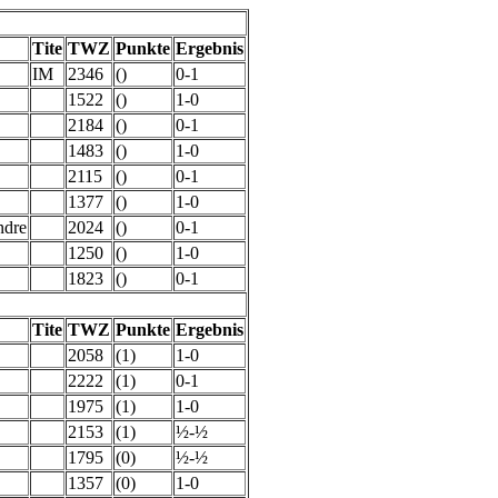
Tite
TWZ
Punkte
Ergebnis
IM
2346
()
0-1
1522
()
1-0
2184
()
0-1
1483
()
1-0
2115
()
0-1
1377
()
1-0
ndre
2024
()
0-1
1250
()
1-0
1823
()
0-1
Tite
TWZ
Punkte
Ergebnis
2058
(1)
1-0
2222
(1)
0-1
1975
(1)
1-0
2153
(1)
½-½
1795
(0)
½-½
1357
(0)
1-0