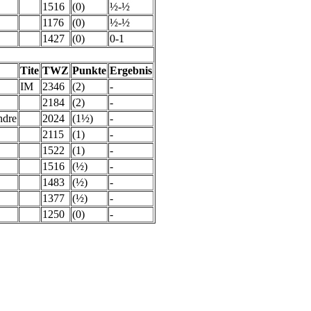
1516
(0)
½-½
1176
(0)
½-½
1427
(0)
0-1
Tite
TWZ
Punkte
Ergebnis
IM
2346
(2)
-
2184
(2)
-
ndre
2024
(1½)
-
2115
(1)
-
1522
(1)
-
1516
(½)
-
1483
(½)
-
1377
(½)
-
1250
(0)
-