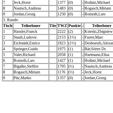
7
Jeck,Horst
1377
(0)
-
Hollatz,Michael
8
Nautsch,Andreas
1483
(0)
-
Rogasch,Miriam
9
Jordan,Georg
1250
(0)
-
Romoth,Lars
3. Runde:
Tisch
Teilnehmer
Tite
TWZ
Punkte
-
Teilnehmer
1
Hassler,Franck
2222
(2)
-
Ksieski,Zbigniew
2
Staub,Ludovic
2153
(1½)
-
Furrer,Marc
3
Eichstädt,Enrico
1823
(1½)
-
Desboeufs,Alexa
4
Springer,Guido
1975
(1)
-
Bär,Sören Dr.
5
Valet,Richard
2058
(1)
-
Hartmann,Elisa
6
Romoth,Lars
1427
(1)
-
Hollatz,Michael
7
Bigalke,Steffen
1795
(½)
-
Nautsch,Andreas
8
Rogasch,Miriam
1176
(½)
-
Jeck,Horst
9
Pitz,Marko
1357
(0)
-
Jordan,Georg