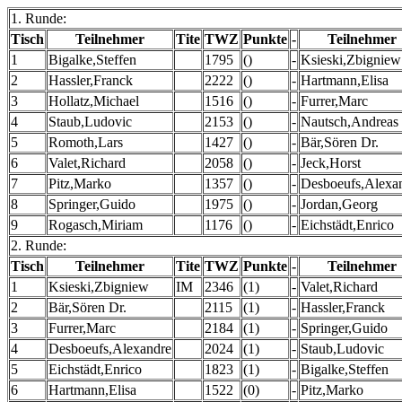
1. Runde:
Tisch
Teilnehmer
Tite
TWZ
Punkte
-
Teilnehmer
1
Bigalke,Steffen
1795
()
-
Ksieski,Zbigniew
2
Hassler,Franck
2222
()
-
Hartmann,Elisa
3
Hollatz,Michael
1516
()
-
Furrer,Marc
4
Staub,Ludovic
2153
()
-
Nautsch,Andreas
5
Romoth,Lars
1427
()
-
Bär,Sören Dr.
6
Valet,Richard
2058
()
-
Jeck,Horst
7
Pitz,Marko
1357
()
-
Desboeufs,Alexa
8
Springer,Guido
1975
()
-
Jordan,Georg
9
Rogasch,Miriam
1176
()
-
Eichstädt,Enrico
2. Runde:
Tisch
Teilnehmer
Tite
TWZ
Punkte
-
Teilnehmer
1
Ksieski,Zbigniew
IM
2346
(1)
-
Valet,Richard
2
Bär,Sören Dr.
2115
(1)
-
Hassler,Franck
3
Furrer,Marc
2184
(1)
-
Springer,Guido
4
Desboeufs,Alexandre
2024
(1)
-
Staub,Ludovic
5
Eichstädt,Enrico
1823
(1)
-
Bigalke,Steffen
6
Hartmann,Elisa
1522
(0)
-
Pitz,Marko