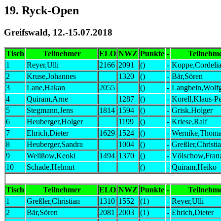
19. Ryck-Open
Greifswald, 12.-15.07.2018
Tisch
Teilnehmer
ELO
NWZ
Punkte
-
Teilnehm
1
Reyer,Ulli
2166
2091
()
-
Koppe,Cordeli
2
Kruse,Johannes
1320
()
-
Bär,Sören
3
Lane,Hakan
2055
()
-
Langbein,Wolf
4
Quiram,Arne
1287
()
-
Korell,Klaus-Pe
5
Stegmann,Jens
1814
1594
()
-
Grisk,Holger
6
Heuberger,Holger
1199
()
-
Kriese,Ralf
7
Ehrich,Dieter
1629
1524
()
-
Wernike,Thom
8
Heuberger,Sandra
1004
()
-
Greßler,Christi
9
Wellßow,Keoki
1494
1370
()
-
Völschow,Fran
10
Schade,Helmut
()
-
Quiram,Heiko
Tisch
Teilnehmer
ELO
NWZ
Punkte
-
Teilnehm
1
Greßler,Christian
1310
1552
(1)
-
Reyer,Ulli
2
Bär,Sören
2081
2003
(1)
-
Ehrich,Dieter