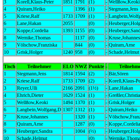
3
Korell,Klaus-Peter
1851
1791
(1)
-
Wellßow,Keoki
4
Quiram,Heiko
1396
(1)
-
Stegmann,Jens
5
Kriese,Ralf
1733
1709
(1)
-
Langbein,Wolf
6
Lane,Hakan
2055
(0)
-
Heuberger,Holg
7
Koppe,Cordelia
1393
1155
(0)
-
Heuberger,Sand
8
Wernike,Thomas
1137
(0)
-
Kruse,Johannes
9
Völschow,Franziska
844
(0)
-
Quiram,Arne
10
Grisk,Holger
1240
958
(0)
-
Schade,Helmut
Tisch
Teilnehmer
ELO
NWZ
Punkte
-
Teilnehm
1
Stegmann,Jens
1814
1594
(2)
-
Bär,Sören
2
Kriese,Ralf
1733
1709
(2)
-
Korell,Klaus-Pe
3
Reyer,Ulli
2166
2091
(1½)
-
Lane,Hakan
4
Ehrich,Dieter
1629
1524
(1)
-
Greßler,Christi
5
Wellßow,Keoki
1494
1370
(1)
-
Grisk,Holger
6
Langbein,Wolfgang,D
1307
1312
(1)
-
Quiram,Heiko
7
Kruse,Johannes
1320
(1)
-
Völschow,Fran
8
Quiram,Arne
1287
(0)
-
Koppe,Cordeli
9
Heuberger,Sandra
1004
(½)
-
Heuberger,Holg
10
Schade,Helmut
(0)
-
Wernike,Thom