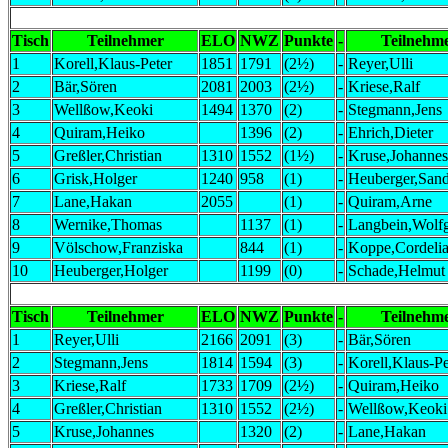
Tisch
Teilnehmer
ELO
NWZ
Punkte
-
Teilnehm
1
Korell,Klaus-Peter
1851
1791
(2½)
-
Reyer,Ulli
2
Bär,Sören
2081
2003
(2½)
-
Kriese,Ralf
3
Wellßow,Keoki
1494
1370
(2)
-
Stegmann,Jens
4
Quiram,Heiko
1396
(2)
-
Ehrich,Dieter
5
Greßler,Christian
1310
1552
(1½)
-
Kruse,Johannes
6
Grisk,Holger
1240
958
(1)
-
Heuberger,Sand
7
Lane,Hakan
2055
(1)
-
Quiram,Arne
8
Wernike,Thomas
1137
(1)
-
Langbein,Wolf
9
Völschow,Franziska
844
(1)
-
Koppe,Cordeli
10
Heuberger,Holger
1199
(0)
-
Schade,Helmut
Tisch
Teilnehmer
ELO
NWZ
Punkte
-
Teilnehm
1
Reyer,Ulli
2166
2091
(3)
-
Bär,Sören
2
Stegmann,Jens
1814
1594
(3)
-
Korell,Klaus-Pe
3
Kriese,Ralf
1733
1709
(2½)
-
Quiram,Heiko
4
Greßler,Christian
1310
1552
(2½)
-
Wellßow,Keoki
5
Kruse,Johannes
1320
(2)
-
Lane,Hakan