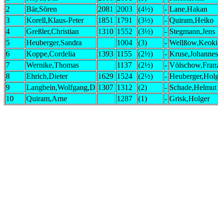
2
Bär,Sören
2081
2003
(4½)
-
Lane,Hakan
3
Korell,Klaus-Peter
1851
1791
(3½)
-
Quiram,Heiko
4
Greßler,Christian
1310
1552
(3½)
-
Stegmann,Jens
5
Heuberger,Sandra
1004
(3)
-
Wellßow,Keoki
6
Koppe,Cordelia
1393
1155
(2½)
-
Kruse,Johannes
7
Wernike,Thomas
1137
(2½)
-
Völschow,Fran
8
Ehrich,Dieter
1629
1524
(2½)
-
Heuberger,Holg
9
Langbein,Wolfgang,D
1307
1312
(2)
-
Schade,Helmut
10
Quiram,Arne
1287
(1)
-
Grisk,Holger