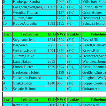
6
Heuberger,Sandra
1004
(2)
-
Völschow,Fran
7
Langbein,Wolfgang,D
1307
1312
(1½)
-
Ehrich,Dieter
8
Wernike,Thomas
1137
(1½)
-
Grisk,Holger
9
Quiram,Arne
1287
(1)
-
Heuberger,Holg
10
Koppe,Cordelia
1393
1155
(½)
-
Schade,Helmut
Tisch
Teilnehmer
ELO
NWZ
Punkte
-
Teilnehm
1
Stegmann,Jens
1814
1594
(3½)
-
Reyer,Ulli
2
Bär,Sören
2081
2003
(3½)
-
Korell,Klaus-Pe
3
Wellßow,Keoki
1494
1370
(3½)
-
Kriese,Ralf
4
Quiram,Heiko
1396
(3)
-
Heuberger,Sand
5
Lane,Hakan
2055
(3)
-
Wernike,Thom
6
Ehrich,Dieter
1629
1524
(2½)
-
Kruse,Johannes
7
Heuberger,Holger
1199
(2)
-
Greßler,Christi
8
Völschow,Franziska
844
(2)
-
Langbein,Wolf
9
Grisk,Holger
1240
958
(1½)
-
Koppe,Cordeli
10
Schade,Helmut
(0)
-
Quiram,Arne
Tisch
Teilnehmer
ELO
NWZ
Punkte
-
Teilnehm
1
Reyer,Ulli
2166
2091
(5)
-
Kriese,Ralf