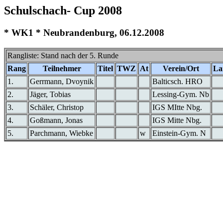
Schulschach- Cup 2008
* WK1 * Neubrandenburg, 06.12.2008
Rangliste: Stand nach der 5. Runde
Rang
Teilnehmer
Titel
TWZ
At
Verein/Ort
La
1.
Gerrmann, Dvoynik
Balticsch. HRO
2.
Jäger, Tobias
Lessing-Gym. Nb
3.
Schäler, Christop
IGS MItte Nbg.
4.
Goßmann, Jonas
IGS Mitte Nbg.
5.
Parchmann, Wiebke
w
Einstein-Gym. N