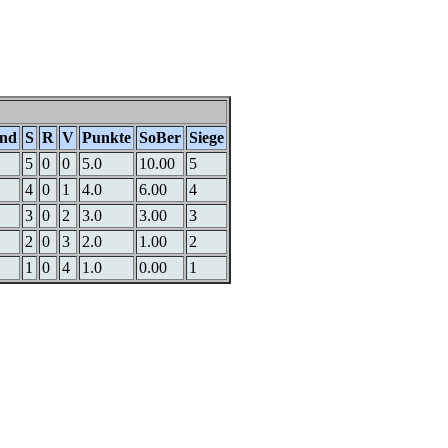
nd
S
R
V
Punkte
SoBer
Siege
5
0
0
5.0
10.00
5
4
0
1
4.0
6.00
4
3
0
2
3.0
3.00
3
2
0
3
2.0
1.00
2
1
0
4
1.0
0.00
1