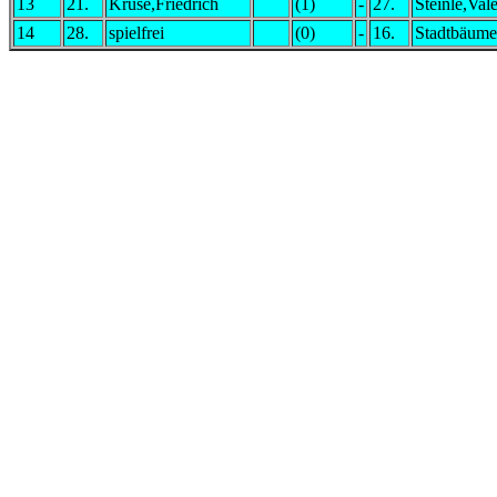
13
21.
Kruse,Friedrich
(1)
-
27.
Steinle,Val
14
28.
spielfrei
(0)
-
16.
Stadtbäume