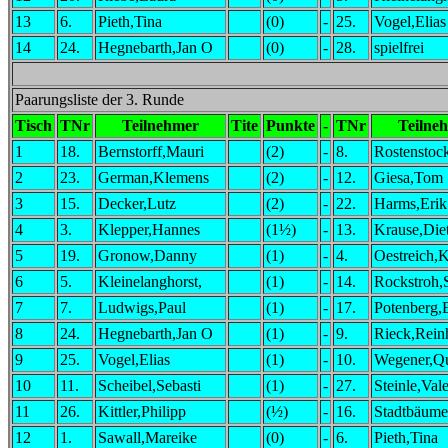
13
6.
Pieth,Tina
(0)
-
25.
Vogel,Elias
14
24.
Hegnebarth,Jan O
(0)
-
28.
spielfrei
Paarungsliste der 3. Runde
Tisch
TNr
Teilnehmer
Tite
Punkte
-
TNr
Teilne
1
18.
Bernstorff,Mauri
(2)
-
8.
Rostenstoc
2
23.
German,Klemens
(2)
-
12.
Giesa,Tom
3
15.
Decker,Lutz
(2)
-
22.
Harms,Erik
4
3.
Klepper,Hannes
(1½)
-
13.
Krause,Diet
5
19.
Gronow,Danny
(1)
-
4.
Oestreich,K
6
5.
Kleinelanghorst,
(1)
-
14.
Rockstroh,
7
7.
Ludwigs,Paul
(1)
-
17.
Potenberg,
8
24.
Hegnebarth,Jan O
(1)
-
9.
Rieck,Rein
9
25.
Vogel,Elias
(1)
-
10.
Wegener,Q
10
11.
Scheibel,Sebasti
(1)
-
27.
Steinle,Val
11
26.
Kittler,Philipp
(½)
-
16.
Stadtbäume
12
1.
Sawall,Mareike
(0)
-
6.
Pieth,Tina