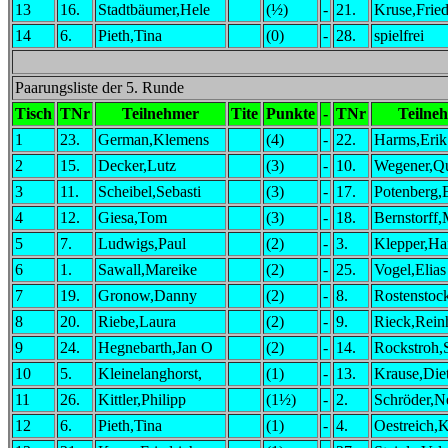
13
16.
Stadtbäumer,Hele
(½)
-
21.
Kruse,Fried
14
6.
Pieth,Tina
(0)
-
28.
spielfrei
Paarungsliste der 5. Runde
Tisch
TNr
Teilnehmer
Tite
Punkte
-
TNr
Teilne
1
23.
German,Klemens
(4)
-
22.
Harms,Erik
2
15.
Decker,Lutz
(3)
-
10.
Wegener,Q
3
11.
Scheibel,Sebasti
(3)
-
17.
Potenberg,
4
12.
Giesa,Tom
(3)
-
18.
Bernstorff,
5
7.
Ludwigs,Paul
(2)
-
3.
Klepper,Ha
6
1.
Sawall,Mareike
(2)
-
25.
Vogel,Elias
7
19.
Gronow,Danny
(2)
-
8.
Rostenstoc
8
20.
Riebe,Laura
(2)
-
9.
Rieck,Rein
9
24.
Hegnebarth,Jan O
(2)
-
14.
Rockstroh,
10
5.
Kleinelanghorst,
(1)
-
13.
Krause,Diet
11
26.
Kittler,Philipp
(1½)
-
2.
Schröder,N
12
6.
Pieth,Tina
(1)
-
4.
Oestreich,K