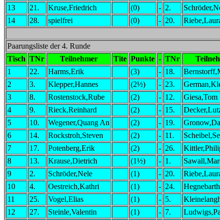
13
21.
Kruse,Friedrich
(0)
-
2.
Schröder,N
14
28.
spielfrei
(0)
-
20.
Riebe,Laur
Paarungsliste der 4. Runde
Tisch
TNr
Teilnehmer
Tite
Punkte
-
TNr
Teilne
1
22.
Harms,Erik
(3)
-
18.
Bernstorff,
2
3.
Klepper,Hannes
(2½)
-
23.
German,Kl
3
8.
Rostenstock,Rube
(2)
-
12.
Giesa,Tom
4
9.
Rieck,Reinhard
(2)
-
15.
Decker,Lut
5
10.
Wegener,Quang An
(2)
-
19.
Gronow,D
6
14.
Rockstroh,Steven
(2)
-
11.
Scheibel,Se
7
17.
Potenberg,Erik
(2)
-
26.
Kittler,Phil
8
13.
Krause,Dietrich
(1½)
-
1.
Sawall,Mar
9
2.
Schröder,Nele
(1)
-
20.
Riebe,Laur
10
4.
Oestreich,Kathri
(1)
-
24.
Hegnebarth
11
25.
Vogel,Elias
(1)
-
5.
Kleinelangh
12
27.
Steinle,Valentin
(1)
-
7.
Ludwigs,Pa