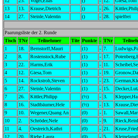
12
25.
Vogel,Elias
()
-
12.
Giesa,Tom
13
13.
Krause,Dietrich
()
-
26.
Kittler,Phil
14
27.
Steinle,Valentin
()
-
28.
spielfrei
Paarungsliste der 2. Runde
Tisch
TNr
Teilnehmer
Tite
Punkte
-
TNr
Teilne
1
18.
Bernstorff,Mauri
(1)
-
7.
Ludwigs,Pa
2
8.
Rostenstock,Rube
(1)
-
17.
Potenberg,
3
22.
Harms,Erik
(1)
-
11.
Scheibel,Se
4
12.
Giesa,Tom
(1)
-
19.
Gronow,D
5
14.
Rockstroh,Steven
(1)
-
23.
German,Kl
6
27.
Steinle,Valentin
(1)
-
15.
Decker,Lut
7
26.
Kittler,Philipp
(½)
-
3.
Klepper,Ha
8
16.
Stadtbäumer,Hele
(½)
-
13.
Krause,Diet
9
10.
Wegener,Quang An
(0)
-
1.
Sawall,Mar
10
2.
Schröder,Nele
(0)
-
9.
Rieck,Rein
11
4.
Oestreich,Kathri
(0)
-
21.
Kruse,Fried
12
20.
Riebe,Laura
(0)
-
5.
Kleinelangh