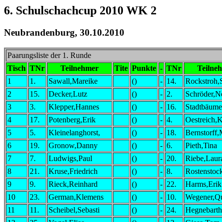
6. Schulschachcup 2010 WK 2
Neubrandenburg, 30.10.2010
Paarungsliste der 1. Runde
Tisch
TNr
Teilnehmer
Tite
Punkte
-
TNr
Teilne
1
1.
Sawall,Mareike
()
-
14.
Rockstroh,
2
15.
Decker,Lutz
()
-
2.
Schröder,N
3
3.
Klepper,Hannes
()
-
16.
Stadtbäume
4
17.
Potenberg,Erik
()
-
4.
Oestreich,K
5
5.
Kleinelanghorst,
()
-
18.
Bernstorff,
6
19.
Gronow,Danny
()
-
6.
Pieth,Tina
7
7.
Ludwigs,Paul
()
-
20.
Riebe,Laur
8
21.
Kruse,Friedrich
()
-
8.
Rostenstoc
9
9.
Rieck,Reinhard
()
-
22.
Harms,Erik
10
23.
German,Klemens
()
-
10.
Wegener,Q
11
11.
Scheibel,Sebasti
()
-
24.
Hegnebarth