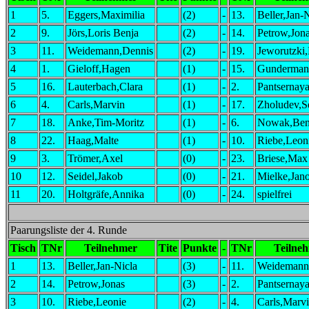
1
5.
Eggers,Maximilia
(2)
-
13.
Beller,Jan-
2
9.
Jörs,Loris Benja
(2)
-
14.
Petrow,Jon
3
11.
Weidemann,Dennis
(2)
-
19.
Jeworutzki
4
1.
Gieloff,Hagen
(1)
-
15.
Gunderman
5
16.
Lauterbach,Clara
(1)
-
2.
Pantsernay
6
4.
Carls,Marvin
(1)
-
17.
Zholudev,Se
7
18.
Anke,Tim-Moritz
(1)
-
6.
Nowak,Be
8
22.
Haag,Malte
(1)
-
10.
Riebe,Leon
9
3.
Trömer,Axel
(0)
-
23.
Briese,Max
10
12.
Seidel,Jakob
(0)
-
21.
Mielke,Jan
11
20.
Holtgräfe,Annika
(0)
-
24.
spielfrei
Paarungsliste der 4. Runde
Tisch
TNr
Teilnehmer
Tite
Punkte
-
TNr
Teilne
1
13.
Beller,Jan-Nicla
(3)
-
11.
Weidemann
2
14.
Petrow,Jonas
(3)
-
2.
Pantsernay
3
10.
Riebe,Leonie
(2)
-
4.
Carls,Marv