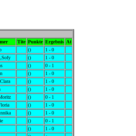
hmer
Tite
Punkte
Ergebnis
At
b
()
1 - 0
a,Sofy
()
1 - 0
as
()
0 - 1
in
()
1 - 0
Clara
()
1 - 0
n
()
1 - 0
oritz
()
0 - 1
loria
()
1 - 0
Annika
()
1 - 0
ie
()
0 - 1
()
1 - 0