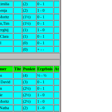
imilia
(2)
0 - 1
Benja
(2)
1 - 0
oritz
(1½)
0 - 1
n,Tim
(1½)
0 - 1
rghij
(1)
1 - 0
Clara
(1)
0 - 1
l
(0)
0 - 1
(0)
+ - -
hmer
Tite
Punkte
Ergebnis
At
as
(4)
½ - ½
 David
(3)
0 - 1
in
(2½)
0 - 1
ie
(2½)
1 - 0
oritz
(2½)
1 - 0
,Natha
(2)
1 - 0