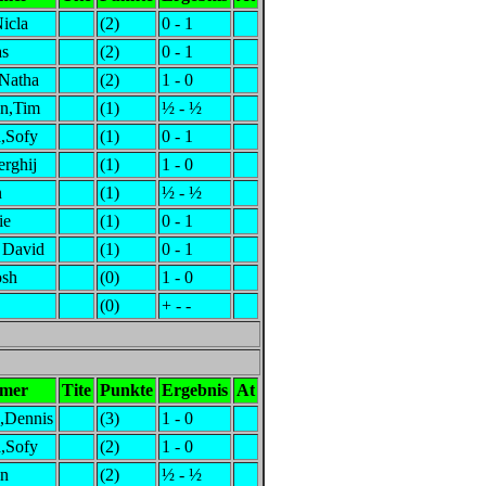
Nicla
(2)
0 - 1
as
(2)
0 - 1
,Natha
(2)
1 - 0
n,Tim
(1)
½ - ½
a,Sofy
(1)
0 - 1
rghij
(1)
1 - 0
n
(1)
½ - ½
ie
(1)
0 - 1
 David
(1)
0 - 1
osh
(0)
1 - 0
(0)
+ - -
hmer
Tite
Punkte
Ergebnis
At
,Dennis
(3)
1 - 0
a,Sofy
(2)
1 - 0
in
(2)
½ - ½