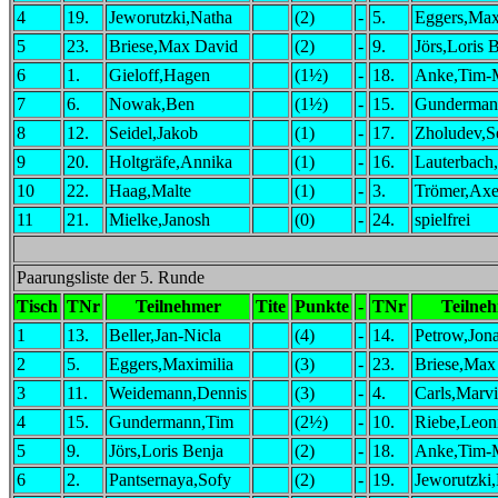
4
19.
Jeworutzki,Natha
(2)
-
5.
Eggers,Max
5
23.
Briese,Max David
(2)
-
9.
Jörs,Loris 
6
1.
Gieloff,Hagen
(1½)
-
18.
Anke,Tim-M
7
6.
Nowak,Ben
(1½)
-
15.
Gunderman
8
12.
Seidel,Jakob
(1)
-
17.
Zholudev,Se
9
20.
Holtgräfe,Annika
(1)
-
16.
Lauterbach,
10
22.
Haag,Malte
(1)
-
3.
Trömer,Axe
11
21.
Mielke,Janosh
(0)
-
24.
spielfrei
Paarungsliste der 5. Runde
Tisch
TNr
Teilnehmer
Tite
Punkte
-
TNr
Teilne
1
13.
Beller,Jan-Nicla
(4)
-
14.
Petrow,Jon
2
5.
Eggers,Maximilia
(3)
-
23.
Briese,Max
3
11.
Weidemann,Dennis
(3)
-
4.
Carls,Marv
4
15.
Gundermann,Tim
(2½)
-
10.
Riebe,Leon
5
9.
Jörs,Loris Benja
(2)
-
18.
Anke,Tim-M
6
2.
Pantsernaya,Sofy
(2)
-
19.
Jeworutzki