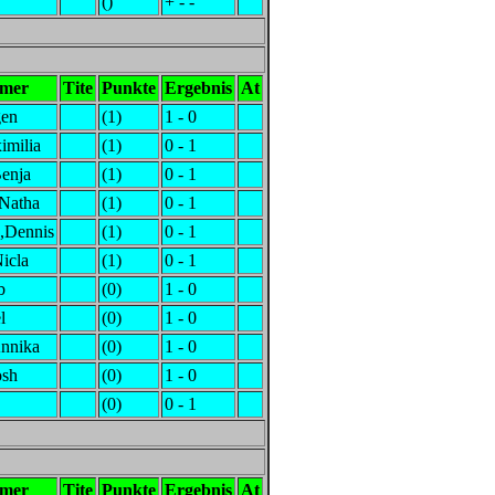
()
+ - -
hmer
Tite
Punkte
Ergebnis
At
gen
(1)
1 - 0
imilia
(1)
0 - 1
Benja
(1)
0 - 1
,Natha
(1)
0 - 1
,Dennis
(1)
0 - 1
Nicla
(1)
0 - 1
b
(0)
1 - 0
l
(0)
1 - 0
Annika
(0)
1 - 0
osh
(0)
1 - 0
(0)
0 - 1
hmer
Tite
Punkte
Ergebnis
At