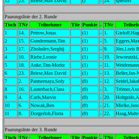
12
23.
Briese,Max David
()
-
24.
spielfrei
Paarungsliste der 2. Runde
Tisch
TNr
Teilnehmer
Tite
Punkte
-
TNr
Teilne
1
14.
Petrow,Jonas
(1)
-
1.
Gieloff,Ha
2
15.
Gundermann,Tim
(1)
-
5.
Eggers,Max
3
17.
Zholudev,Serghij
(1)
-
9.
Jörs,Loris 
4
10.
Riebe,Leonie
(1)
-
19.
Jeworutzki
5
18.
Anke,Tim-Moritz
(1)
-
11.
Weidemann
6
23.
Briese,Max David
(1)
-
13.
Beller,Jan-
7
2.
Pantsernaya,Sofy
(0)
-
12.
Seidel,Jako
8
16.
Lauterbach,Clara
(0)
-
3.
Trömer,Axe
9
4.
Carls,Marvin
(0)
-
20.
Holtgräfe,
10
6.
Nowak,Ben
(0)
-
21.
Mielke,Jan
11
8.
Dorgerloh,Floria
(0)
-
22.
Haag,Malte
Paarungsliste der 3. Runde
Tisch
TNr
Teilnehmer
Tite
Punkte
-
TNr
Teilne