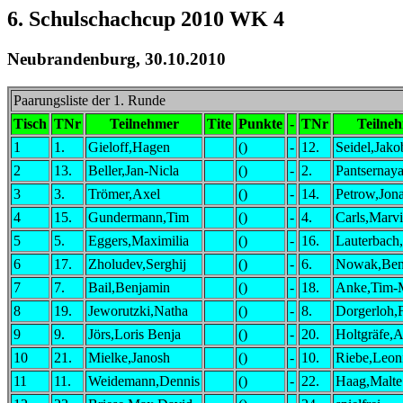
6. Schulschachcup 2010 WK 4
Neubrandenburg, 30.10.2010
Paarungsliste der 1. Runde
Tisch
TNr
Teilnehmer
Tite
Punkte
-
TNr
Teilne
1
1.
Gieloff,Hagen
()
-
12.
Seidel,Jako
2
13.
Beller,Jan-Nicla
()
-
2.
Pantsernay
3
3.
Trömer,Axel
()
-
14.
Petrow,Jon
4
15.
Gundermann,Tim
()
-
4.
Carls,Marv
5
5.
Eggers,Maximilia
()
-
16.
Lauterbach,
6
17.
Zholudev,Serghij
()
-
6.
Nowak,Be
7
7.
Bail,Benjamin
()
-
18.
Anke,Tim-M
8
19.
Jeworutzki,Natha
()
-
8.
Dorgerloh,F
9
9.
Jörs,Loris Benja
()
-
20.
Holtgräfe,
10
21.
Mielke,Janosh
()
-
10.
Riebe,Leon
11
11.
Weidemann,Dennis
()
-
22.
Haag,Malte