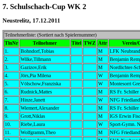
7. Schulschach-Cup WK 2
Neustrelitz, 17.12.2011
Teilnehmerliste: (Sortiert nach Spielernummer)
TlnNr
Teilnehmer
Titel
TWZ
Attr
Verein/
1.
Bohndorf,Tobias
M
LFK Neubrand
2.
Wilke,Tillmann
M
Benjamin Remp
3.
Gazizov,Erik
M
Nordlichter-Sc
4.
Jörs,Pia Milena
W
Benjamin Remp
5.
Völschow,Franziska
W
Montesorri Gre
6.
Rudnick,Mattes
M
RS Fr. Schiller
7.
Hinze,Janett
W
NFG Friedland
8.
Wiemert,Alexander
M
RS Fr. Schiller
9.
Grott,Niklas
M
IGS Erwin Fis
10.
Riebe,Laura
W
Sport-Gymn. 
11.
Wolfgramm,Theo
M
NFG Friedland