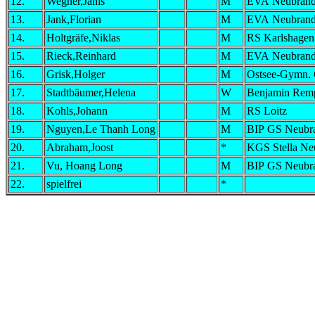
12.
Wegner,Janis
M
EVA Neubrand
13.
Jank,Florian
M
EVA Neubrand
14.
Holtgräfe,Niklas
M
RS Karlshagen
15.
Rieck,Reinhard
M
EVA Neubrand
16.
Grisk,Holger
M
Ostsee-Gymn. 
17.
Stadtbäumer,Helena
W
Benjamin Remp
18.
Kohls,Johann
M
RS Loitz
19.
Nguyen,Le Thanh Long
M
BIP GS Neubr
20.
Abraham,Joost
*
KGS Stella Ne
21.
Vu, Hoang Long
M
BIP GS Neubr
22.
spielfrei
*