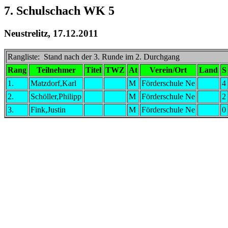
7. Schulschach WK 5
Neustrelitz, 17.12.2011
Rangliste: Stand nach der 3. Runde im 2. Durchgang
Rang
Teilnehmer
Titel
TWZ
At
Verein/Ort
Land
S
1.
Matzdorf,Karl
M
Förderschule Ne
4
2.
Schöller,Philipp
M
Förderschule Ne
2
3.
Fink,Justin
M
Förderschule Ne
0