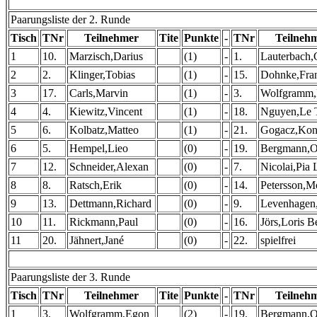
Paarungsliste der 2. Runde
Tisch
TNr
Teilnehmer
Tite
Punkte
-
TNr
Teilneh
1
10.
Marzisch,Darius
(1)
-
1.
Lauterbach,
2
2.
Klinger,Tobias
(1)
-
15.
Dohnke,Fra
3
17.
Carls,Marvin
(1)
-
3.
Wolfgramm
4
4.
Kiewitz,Vincent
(1)
-
18.
Nguyen,Le 
5
6.
Kolbatz,Matteo
(1)
-
21.
Gogacz,Kons
6
5.
Hempel,Lieo
(0)
-
19.
Bergmann,O
7
12.
Schneider,Alexan
(0)
-
7.
Nicolai,Pia 
8
8.
Ratsch,Erik
(0)
-
14.
Petersson,Mo
9
13.
Dettmann,Richard
(0)
-
9.
Levenhagen
10
11.
Rickmann,Paul
(0)
-
16.
Jörs,Loris B
11
20.
Jähnert,Jané
(0)
-
22.
spielfrei
Paarungsliste der 3. Runde
Tisch
TNr
Teilnehmer
Tite
Punkte
-
TNr
Teilneh
1
3.
Wolfgramm,Egon
(2)
-
19.
Bergmann,O