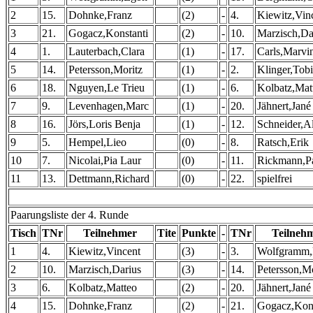
2
15.
Dohnke,Franz
(2)
-
4.
Kiewitz,Vin
3
21.
Gogacz,Konstanti
(2)
-
10.
Marzisch,Da
4
1.
Lauterbach,Clara
(1)
-
17.
Carls,Marvi
5
14.
Petersson,Moritz
(1)
-
2.
Klinger,Tobi
6
18.
Nguyen,Le Trieu
(1)
-
6.
Kolbatz,Mat
7
9.
Levenhagen,Marc
(1)
-
20.
Jähnert,Jané
8
16.
Jörs,Loris Benja
(1)
-
12.
Schneider,A
9
5.
Hempel,Lieo
(0)
-
8.
Ratsch,Erik
10
7.
Nicolai,Pia Laur
(0)
-
11.
Rickmann,P
11
13.
Dettmann,Richard
(0)
-
22.
spielfrei
Paarungsliste der 4. Runde
Tisch
TNr
Teilnehmer
Tite
Punkte
-
TNr
Teilneh
1
4.
Kiewitz,Vincent
(3)
-
3.
Wolfgramm
2
10.
Marzisch,Darius
(3)
-
14.
Petersson,Mo
3
6.
Kolbatz,Matteo
(2)
-
20.
Jähnert,Jané
4
15.
Dohnke,Franz
(2)
-
21.
Gogacz,Kons