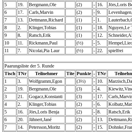
5
19.
Bergmann,Ole
(2)
-
16.
Jörs,Loris B
6
17.
Carls,Marvin
(2)
-
9.
Levenhagen
7
13.
Dettmann,Richard
(1)
-
1.
Lauterbach,
8
2.
Klinger,Tobias
(1)
-
18.
Nguyen,Le 
9
8.
Ratsch,Erik
(1)
-
12.
Schneider,A
10
11.
Rickmann,Paul
(½)
-
5.
Hempel,Lie
11
7.
Nicolai,Pia Laur
(½)
-
22.
spielfrei
Paarungsliste der 5. Runde
Tisch
TNr
Teilnehmer
Tite
Punkte
-
TNr
Teilneh
1
3.
Wolfgramm,Egon
(3½)
-
10.
Marzisch,Da
2
19.
Bergmann,Ole
(3)
-
4.
Kiewitz,Vin
3
21.
Gogacz,Konstanti
(3)
-
17.
Carls,Marvi
4
2.
Klinger,Tobias
(2)
-
6.
Kolbatz,Mat
5
16.
Jörs,Loris Benja
(2)
-
8.
Ratsch,Erik
6
20.
Jähnert,Jané
(2)
-
13.
Dettmann,Ri
7
14.
Petersson,Moritz
(2)
-
15.
Dohnke,Fra