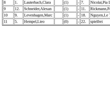
8
1.
Lauterbach,Clara
(1)
-
7.
Nicolai,Pia 
9
12.
Schneider,Alexan
(1)
-
11.
Rickmann,P
10
9.
Levenhagen,Marc
(1)
-
18.
Nguyen,Le 
11
5.
Hempel,Lieo
(0)
-
22.
spielfrei