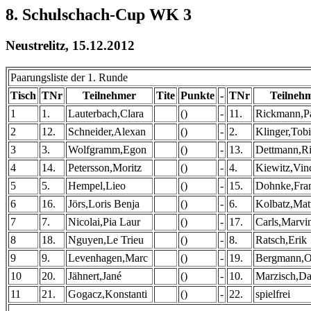
8. Schulschach-Cup WK 3
Neustrelitz, 15.12.2012
Paarungsliste der 1. Runde
Tisch
TNr
Teilnehmer
Tite
Punkte
-
TNr
Teilneh
1
1.
Lauterbach,Clara
()
-
11.
Rickmann,P
2
12.
Schneider,Alexan
()
-
2.
Klinger,Tobi
3
3.
Wolfgramm,Egon
()
-
13.
Dettmann,Ri
4
14.
Petersson,Moritz
()
-
4.
Kiewitz,Vin
5
5.
Hempel,Lieo
()
-
15.
Dohnke,Fra
6
16.
Jörs,Loris Benja
()
-
6.
Kolbatz,Mat
7
7.
Nicolai,Pia Laur
()
-
17.
Carls,Marvi
8
18.
Nguyen,Le Trieu
()
-
8.
Ratsch,Erik
9
9.
Levenhagen,Marc
()
-
19.
Bergmann,O
10
20.
Jähnert,Jané
()
-
10.
Marzisch,Da
11
21.
Gogacz,Konstanti
()
-
22.
spielfrei