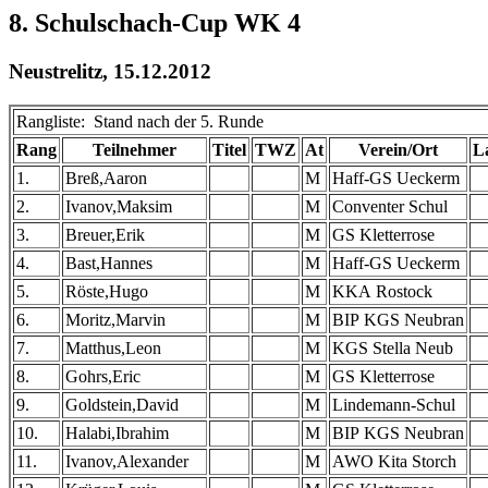
8. Schulschach-Cup WK 4
Neustrelitz, 15.12.2012
Rangliste: Stand nach der 5. Runde
Rang
Teilnehmer
Titel
TWZ
At
Verein/Ort
L
1.
Breß,Aaron
M
Haff-GS Ueckerm
2.
Ivanov,Maksim
M
Conventer Schul
3.
Breuer,Erik
M
GS Kletterrose
4.
Bast,Hannes
M
Haff-GS Ueckerm
5.
Röste,Hugo
M
KKA Rostock
6.
Moritz,Marvin
M
BIP KGS Neubran
7.
Matthus,Leon
M
KGS Stella Neub
8.
Gohrs,Eric
M
GS Kletterrose
9.
Goldstein,David
M
Lindemann-Schul
10.
Halabi,Ibrahim
M
BIP KGS Neubran
11.
Ivanov,Alexander
M
AWO Kita Storch