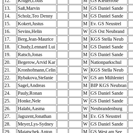
12.
Krüger,Louis
M
GS Kletterrose
13.
Saß,Marvin
M
GS Daniel Sande
14.
Scholz,Teo Denny
M
GS Daniel Sande
15.
Kokert,Justus
M
Ev. GS Neustrel
16.
Sevins,Helin
W
GS Ost Neubrand
17.
Berg,Jean-Maurice
M
KGS Stella Neub
18.
Chudy,Lennard Lui
M
GS Daniel Sande
19.
Ratsch,Jonas
M
GS Daniel Sande
20.
Begerow,Arvid Kar
M
Nationparkschul
21.
Kronhofmann,Celin
W
KGS Stella Neub
22.
Rybakova,Stefanie
W
GS am Mühlentei
23.
Sagel,Andreas
M
BIP KGS Neubran
24.
Pauly,Ronan
M
GS Daniel Sande
25.
Honke,Nele
W
GS Daniel Sande
26.
Halabi,Aasma
W
Neubrandenburg
27.
Jagszent,Jonathan
M
Ev. GS Neustrel
28.
Meyer,Lys-Sydney
W
GS Daniel Sande
29.
Majatschek,Anton
M
GS West am See