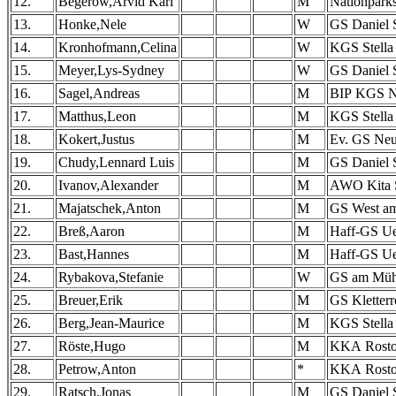
12.
Begerow,Arvid Karl
M
Nationparks
13.
Honke,Nele
W
GS Daniel 
14.
Kronhofmann,Celina
W
KGS Stella
15.
Meyer,Lys-Sydney
W
GS Daniel 
16.
Sagel,Andreas
M
BIP KGS N
17.
Matthus,Leon
M
KGS Stella
18.
Kokert,Justus
M
Ev. GS Neus
19.
Chudy,Lennard Luis
M
GS Daniel 
20.
Ivanov,Alexander
M
AWO Kita S
21.
Majatschek,Anton
M
GS West a
22.
Breß,Aaron
M
Haff-GS U
23.
Bast,Hannes
M
Haff-GS U
24.
Rybakova,Stefanie
W
GS am Mühl
25.
Breuer,Erik
M
GS Kletterr
26.
Berg,Jean-Maurice
M
KGS Stella
27.
Röste,Hugo
M
KKA Rost
28.
Petrow,Anton
*
KKA Rost
29.
Ratsch,Jonas
M
GS Daniel 