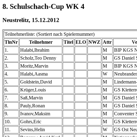
8. Schulschach-Cup WK 4
Neustrelitz, 15.12.2012
Teilnehmerliste: (Sortiert nach Spielernummer)
TlnNr
Teilnehmer
Titel
ELO
NWZ
Attr
Ve
1.
Halabi,Ibrahim
M
BIP KGS N
2.
Scholz,Teo Denny
M
GS Daniel 
3.
Moritz,Marvin
M
BIP KGS N
4.
Halabi,Aasma
W
Neubrande
5.
Goldstein,David
M
Lindemann-
6.
Krüger,Louis
M
GS Kletterr
7.
Saß,Marvin
M
GS Daniel 
8.
Pauly,Ronan
M
GS Daniel 
9.
Ivanov,Maksim
M
Conventer 
10.
Gohrs,Eric
M
GS Kletterr
11.
Sevins,Helin
W
GS Ost Ne