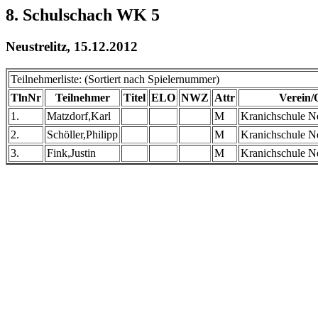
8. Schulschach WK 5
Neustrelitz, 15.12.2012
Teilnehmerliste: (Sortiert nach Spielernummer)
TlnNr
Teilnehmer
Titel
ELO
NWZ
Attr
Verein/
1.
Matzdorf,Karl
M
Kranichschule N
2.
Schöller,Philipp
M
Kranichschule N
3.
Fink,Justin
M
Kranichschule N