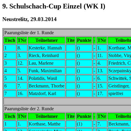
9. Schulschach-Cup Einzel (WK I)
Neustrelitz, 29.03.2014
Paarungsliste der 1. Runde
Tisch
TNr
Teilnehmer
Tite
Punkte
-
TNr
Teilneh
1
8.
Kesterke, Hannah
()
-
1.
Korthase, M
2
3.
Rieck, Reinhard
()
-
11.
Stobbe, Vir
3
12.
Lau, Marlene
()
-
4.
Friedrich, C
4
5.
Funk, Maximilian
()
-
13.
Sczepainsky
5
14.
Polatidis, Wasil
()
-
6.
Schwittek, 
6
7.
Beckmann, Thorbe
()
-
15.
Geistlinger,
7
16.
Matzdorf, Karl
()
-
17.
spielfrei
Paarungsliste der 2. Runde
Tisch
TNr
Teilnehmer
Tite
Punkte
-
TNr
Teilneh
1
1.
Korthase, Matthe
(1)
-
7.
Beckmann, 