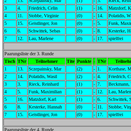
2
13.
Sczepainsky, Mar
(1)
-
3.
Rieck, Rein
3
4.
Friedrich, Celin
(1)
-
16.
Matzdorf, K
4
11.
Stobbe, Virginie
(0)
-
14.
Polatidis, W
5
15.
Geistlinger, Jon
(0)
-
5.
Funk, Maxi
6
6.
Schwittek, Sebas
(0)
-
8.
Kesterke, 
7
12.
Lau, Marlene
(0)
-
17.
spielfrei
Paarungsliste der 3. Runde
Tisch
TNr
Teilnehmer
Tite
Punkte
-
TNr
Teilneh
1
13.
Sczepainsky, Mar
(2)
-
1.
Korthase, M
2
14.
Polatidis, Wasil
(2)
-
4.
Friedrich, C
3
3.
Rieck, Reinhard
(1)
-
7.
Beckmann, 
4
5.
Funk, Maximilian
(1)
-
12.
Lau, Marle
5
16.
Matzdorf, Karl
(1)
-
6.
Schwittek, 
6
8.
Kesterke, Hannah
(0)
-
11.
Stobbe, Vir
7
15.
Geistlinger, Jon
(0)
-
17.
spielfrei
Paarungsliste der 4. Runde