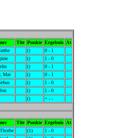
mer
Tite
Punkte
Ergebnis
At
atthe
()
0 - 1
ginie
()
1 - 0
elin
()
0 - 1
, Mar
()
0 - 1
Sebas
()
1 - 0
 Jon
()
1 - 0
()
+ - -
mer
Tite
Punkte
Ergebnis
At
Thorbe
(1)
1 - 0