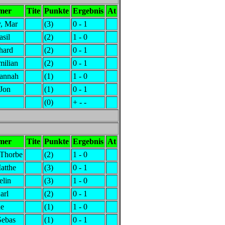
mer
Tite
Punkte
Ergebnis
At
, Mar
(3)
0 - 1
asil
(2)
1 - 0
hard
(2)
0 - 1
milian
(2)
0 - 1
Hannah
(1)
1 - 0
 Jon
(1)
0 - 1
(0)
+ - -
mer
Tite
Punkte
Ergebnis
At
Thorbe
(2)
1 - 0
atthe
(3)
0 - 1
elin
(3)
1 - 0
arl
(2)
0 - 1
ne
(1)
1 - 0
Sebas
(1)
0 - 1