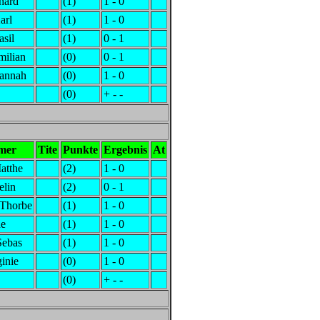
hard
(1)
1 - 0
arl
(1)
1 - 0
asil
(1)
0 - 1
milian
(0)
0 - 1
Hannah
(0)
1 - 0
(0)
+ - -
mer
Tite
Punkte
Ergebnis
At
atthe
(2)
1 - 0
elin
(2)
0 - 1
Thorbe
(1)
1 - 0
ne
(1)
1 - 0
Sebas
(1)
1 - 0
ginie
(0)
1 - 0
(0)
+ - -