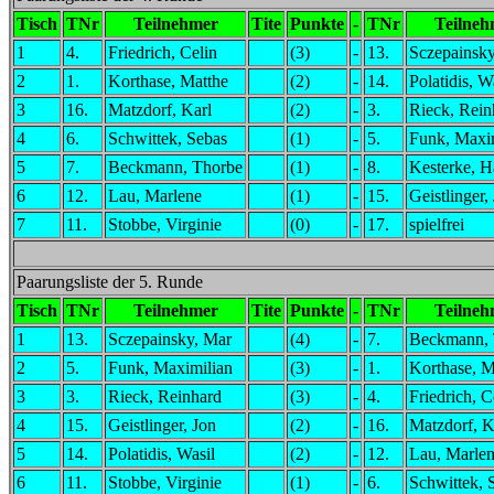
Tisch
TNr
Teilnehmer
Tite
Punkte
-
TNr
Teilneh
1
4.
Friedrich, Celin
(3)
-
13.
Sczepainsky
2
1.
Korthase, Matthe
(2)
-
14.
Polatidis, W
3
16.
Matzdorf, Karl
(2)
-
3.
Rieck, Rein
4
6.
Schwittek, Sebas
(1)
-
5.
Funk, Maxi
5
7.
Beckmann, Thorbe
(1)
-
8.
Kesterke, 
6
12.
Lau, Marlene
(1)
-
15.
Geistlinger,
7
11.
Stobbe, Virginie
(0)
-
17.
spielfrei
Paarungsliste der 5. Runde
Tisch
TNr
Teilnehmer
Tite
Punkte
-
TNr
Teilneh
1
13.
Sczepainsky, Mar
(4)
-
7.
Beckmann, 
2
5.
Funk, Maximilian
(3)
-
1.
Korthase, M
3
3.
Rieck, Reinhard
(3)
-
4.
Friedrich, C
4
15.
Geistlinger, Jon
(2)
-
16.
Matzdorf, K
5
14.
Polatidis, Wasil
(2)
-
12.
Lau, Marle
6
11.
Stobbe, Virginie
(1)
-
6.
Schwittek, 