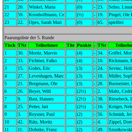
21
20.
Winkel, Maria
(0)
-
23.
Selno, Linu
22
59.
Kronhoffmann, Ce
(½)
-
19.
Pingel, Ole 
23
22.
Opes, Sarah Mari
(0)
-
65.
spielfrei
Paarungsliste der 5. Runde
Tisch
TNr
Teilnehmer
Tite
Punkte
-
TNr
Teilneh
1
30.
Moritz, Marvin
(4)
-
34.
Griffel, Mor
2
33.
Fichtner, Falko
(4)
-
10.
Rickmann, 
3
15.
Gohrs, Eric
(3)
-
24.
Sevinc, Hel
4
27.
Levenhagen, Marc
(3)
-
18.
Müller, Sop
5
21.
Bergmann, Ole
(3)
-
28.
Burmeister,
6
26.
Beyer, Willi
(2½)
-
2.
Maltz, Cedr
7
9.
Bast, Hannes
(2½)
-
38.
Riesebeck, 
8
25.
Petter, Jari
(2½)
-
16.
Kröger, Nel
9
3.
Reysner, Paul
(2)
-
56.
Schmidt, Jer
10
42.
Rätz, Moritz
(2)
-
4.
Zippel, Dom
11
11.
Dohnke, Franz
(2)
-
49.
Szustkowski