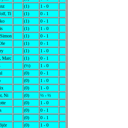
anz
(1)
1 - 0
lf, Ti
(1)
0 - 1
lko
(1)
0 - 1
is
(1)
1 - 0
 Simon
(1)
0 - 1
Ole
(1)
0 - 1
ry
(1)
1 - 0
, Marc
(1)
0 - 1
s
(½)
1 - 0
ul
(0)
0 - 1
o
(0)
1 - 0
ix
(0)
1 - 0
r, Ni
(0)
½ - ½
otte
(0)
1 - 0
s
(0)
0 - 1
(0)
0 - 1
Björ
(0)
1 - 0