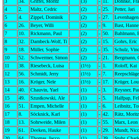
3
34.
Griffel, Moritz
(3)
-
11.
Dohnke, Fr
4
2.
Maltz, Cedric
(2)
-
25.
Petter, Jari
5
4.
Zippel, Dominik
(2)
-
27.
Levenhagen
6
26.
Beyer, Willi
(2)
-
9.
Bast, Hanne
7
10.
Rickmann, Paul
(2)
-
50.
Bahlmann, 
8
32.
Dambeck-Wolf, Ti
(2)
-
15.
Gohrs, Eric
9
18.
Müller, Sophie
(2)
-
35.
Schulz, Vin
10
52.
Schwermer, Simon
(2)
-
21.
Bergmann, 
11
38.
Riesebeck, Luisa
(1½)
-
1.
Roloff, Kai
12
56.
Schmidt, Jerry
(1½)
-
7.
Reepschläge
13
16.
Kröger, Nele
(1½)
-
17.
Krüger, Lou
14
40.
Chauvin, Yael
(1)
-
3.
Reysner, Pa
15
49.
Szustkowski, Ale
(1)
-
5.
Halfpap, Fel
16
51.
Empen, Michelle
(1)
-
6.
Leibnitz, T
17
8.
Söcknick, Karl
(1)
-
42.
Rätz, Moritz
18
13.
Sohrweide, Milen
(1)
-
55.
Marx, Leon 
19
61.
Deeken, Hauke
(1)
-
29.
Mundt, Nic
20
64.
Thomas, Jacco
(1)
-
39.
Stuhr, Charl