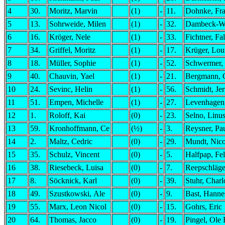
4
30.
Moritz, Marvin
(1)
-
11.
Dohnke, Fr
5
13.
Sohrweide, Milen
(1)
-
32.
Dambeck-Wo
6
16.
Kröger, Nele
(1)
-
33.
Fichtner, Fa
7
34.
Griffel, Moritz
(1)
-
17.
Krüger, Lou
8
18.
Müller, Sophie
(1)
-
52.
Schwermer,
9
40.
Chauvin, Yael
(1)
-
21.
Bergmann, 
10
24.
Sevinc, Helin
(1)
-
56.
Schmidt, Jer
11
51.
Empen, Michelle
(1)
-
27.
Levenhagen
12
1.
Roloff, Kai
(0)
-
23.
Selno, Linu
13
59.
Kronhoffmann, Ce
(½)
-
3.
Reysner, Pa
14
2.
Maltz, Cedric
(0)
-
29.
Mundt, Nic
15
35.
Schulz, Vincent
(0)
-
5.
Halfpap, Fel
16
38.
Riesebeck, Luisa
(0)
-
7.
Reepschläge
17
8.
Söcknick, Karl
(0)
-
39.
Stuhr, Charl
18
49.
Szustkowski, Ale
(0)
-
9.
Bast, Hanne
19
55.
Marx, Leon Nicol
(0)
-
15.
Gohrs, Eric
20
64.
Thomas, Jacco
(0)
-
19.
Pingel, Ole 