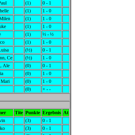
Paul
(1)
0 - 1
helle
(1)
1 - 0
Milen
(1)
1 - 0
uke
(1)
1 - 0
e
(1)
½ - ½
cco
(1)
1 - 0
Luisa
(½)
0 - 1
nn, Ce
(½)
1 - 0
, Ale
(0)
0 - 1
ia
(0)
1 - 0
 Mari
(0)
1 - 0
(0)
+ - -
mer
Tite
Punkte
Ergebnis
At
vin
(3)
0 - 1
lko
(3)
0 - 1