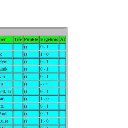
mer
Tite
Punkte
Ergebnis
At
()
0 - 1
ic
()
1 - 0
 Fynn
()
0 - 1
inik
()
0 - 1
vin
()
0 - 1
om
()
- - +
lf, Ti
()
0 - 1
arl
()
1 - 0
itz
()
0 - 1
Paul
()
0 - 1
Luisa
()
1 - 0