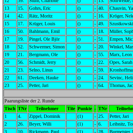
12
39.
Stuhr, Charlotte
()
-
13.
Sohrweide, 
13
15.
Gohrs, Eric
()
-
40.
Chauvin, Ya
14
42.
Rätz, Moritz
()
-
16.
Kröger, Nel
15
17.
Krüger, Louis
()
-
49.
Szustkowski
16
50.
Bahlmann, Emil
()
-
18.
Müller, Sop
17
19.
Pingel, Ole Björ
()
-
51.
Empen, Mic
18
52.
Schwermer, Simon
()
-
20.
Winkel, Mar
19
21.
Bergmann, Ole
()
-
55.
Marx, Leon 
20
56.
Schmidt, Jerry
()
-
22.
Opes, Sarah
21
23.
Selno, Linus
()
-
59.
Kronhoffma
22
61.
Deeken, Hauke
()
-
24.
Sevinc, Hel
23
25.
Petter, Jari
()
-
64.
Thomas, Ja
Paarungsliste der 2. Runde
Tisch
TNr
Teilnehmer
Tite
Punkte
-
TNr
Teilneh
1
4.
Zippel, Dominik
(1)
-
25.
Petter, Jari
2
26.
Beyer, Willi
(1)
-
6.
Leibnitz, T
3
10.
Rickmann, Paul
(1)
-
28.
Burmeister,