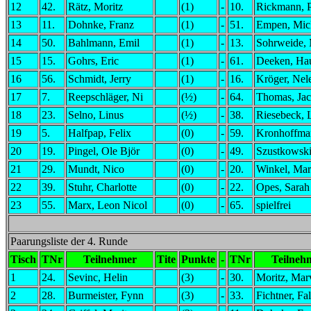
12
42.
Rätz, Moritz
(1)
-
10.
Rickmann, 
13
11.
Dohnke, Franz
(1)
-
51.
Empen, Mic
14
50.
Bahlmann, Emil
(1)
-
13.
Sohrweide, 
15
15.
Gohrs, Eric
(1)
-
61.
Deeken, Ha
16
56.
Schmidt, Jerry
(1)
-
16.
Kröger, Nel
17
7.
Reepschläger, Ni
(½)
-
64.
Thomas, Ja
18
23.
Selno, Linus
(½)
-
38.
Riesebeck, 
19
5.
Halfpap, Felix
(0)
-
59.
Kronhoffma
20
19.
Pingel, Ole Björ
(0)
-
49.
Szustkowski
21
29.
Mundt, Nico
(0)
-
20.
Winkel, Mar
22
39.
Stuhr, Charlotte
(0)
-
22.
Opes, Sarah
23
55.
Marx, Leon Nicol
(0)
-
65.
spielfrei
Paarungsliste der 4. Runde
Tisch
TNr
Teilnehmer
Tite
Punkte
-
TNr
Teilneh
1
24.
Sevinc, Helin
(3)
-
30.
Moritz, Mar
2
28.
Burmeister, Fynn
(3)
-
33.
Fichtner, Fa