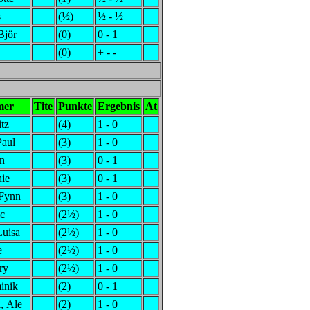
s
(½)
½ - ½
Björ
(0)
0 - 1
(0)
+ - -
mer
Tite
Punkte
Ergebnis
At
itz
(4)
1 - 0
Paul
(3)
1 - 0
in
(3)
0 - 1
hie
(3)
0 - 1
 Fynn
(3)
1 - 0
ic
(2½)
1 - 0
Luisa
(2½)
1 - 0
e
(2½)
1 - 0
ry
(2½)
1 - 0
inik
(2)
0 - 1
, Ale
(2)
1 - 0