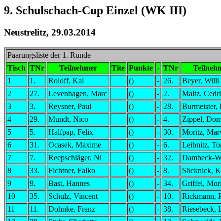
9. Schulschach-Cup Einzel (WK III)
Neustrelitz, 29.03.2014
Paarungsliste der 1. Runde
Tisch
TNr
Teilnehmer
Tite
Punkte
-
TNr
Teilneh
1
1.
Roloff, Kai
()
-
26.
Beyer, Willi
2
27.
Levenhagen, Marc
()
-
2.
Maltz, Cedr
3
3.
Reysner, Paul
()
-
28.
Burmeister,
4
29.
Mundt, Nico
()
-
4.
Zippel, Dom
5
5.
Halfpap, Felix
()
-
30.
Moritz, Mar
6
31.
Ocasek, Maxime
()
-
6.
Leibnitz, T
7
7.
Reepschläger, Ni
()
-
32.
Dambeck-Wo
8
33.
Fichtner, Falko
()
-
8.
Söcknick, K
9
9.
Bast, Hannes
()
-
34.
Griffel, Mor
10
35.
Schulz, Vincent
()
-
10.
Rickmann, 
11
11.
Dohnke, Franz
()
-
38.
Riesebeck, 