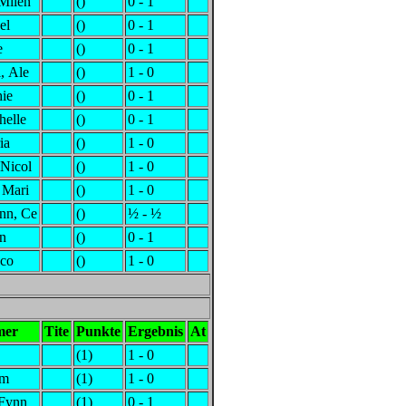
Milen
()
0 - 1
el
()
0 - 1
e
()
0 - 1
, Ale
()
1 - 0
hie
()
0 - 1
helle
()
0 - 1
ia
()
1 - 0
Nicol
()
1 - 0
 Mari
()
1 - 0
nn, Ce
()
½ - ½
in
()
0 - 1
cco
()
1 - 0
mer
Tite
Punkte
Ergebnis
At
(1)
1 - 0
om
(1)
1 - 0
 Fynn
(1)
0 - 1