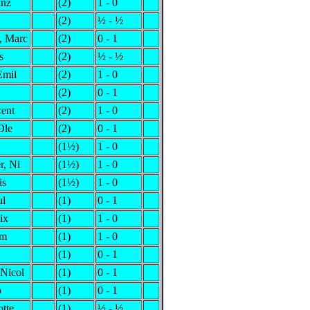
anz
(2)
1 - 0
(2)
½ - ½
, Marc
(2)
0 - 1
s
(2)
½ - ½
Emil
(2)
1 - 0
(2)
0 - 1
cent
(2)
1 - 0
Ole
(2)
0 - 1
(1½)
1 - 0
r, Ni
(1½)
1 - 0
is
(1½)
1 - 0
ul
(1)
0 - 1
ix
(1)
1 - 0
om
(1)
1 - 0
(1)
0 - 1
Nicol
(1)
0 - 1
o
(1)
0 - 1
otte
(1)
½ - ½