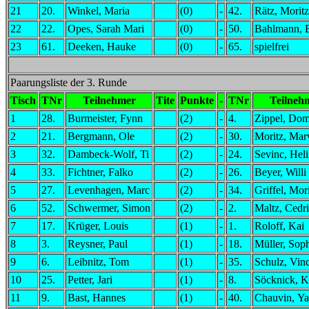
21
20.
Winkel, Maria
(0)
-
42.
Rätz, Moritz
22
22.
Opes, Sarah Mari
(0)
-
50.
Bahlmann, 
23
61.
Deeken, Hauke
(0)
-
65.
spielfrei
Paarungsliste der 3. Runde
Tisch
TNr
Teilnehmer
Tite
Punkte
-
TNr
Teilneh
1
28.
Burmeister, Fynn
(2)
-
4.
Zippel, Dom
2
21.
Bergmann, Ole
(2)
-
30.
Moritz, Mar
3
32.
Dambeck-Wolf, Ti
(2)
-
24.
Sevinc, Hel
4
33.
Fichtner, Falko
(2)
-
26.
Beyer, Willi
5
27.
Levenhagen, Marc
(2)
-
34.
Griffel, Mor
6
52.
Schwermer, Simon
(2)
-
2.
Maltz, Cedr
7
17.
Krüger, Louis
(1)
-
1.
Roloff, Kai
8
3.
Reysner, Paul
(1)
-
18.
Müller, Sop
9
6.
Leibnitz, Tom
(1)
-
35.
Schulz, Vin
10
25.
Petter, Jari
(1)
-
8.
Söcknick, K
11
9.
Bast, Hannes
(1)
-
40.
Chauvin, Ya