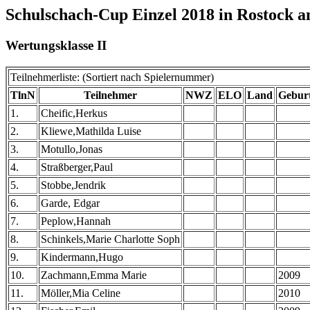
Schulschach-Cup Einzel 2018 in Rostock a
Wertungsklasse II
Teilnehmerliste: (Sortiert nach Spielernummer)
TlnN
Teilnehmer
NWZ
ELO
Land
Gebur
1.
Cheific,Herkus
2.
Kliewe,Mathilda Luise
3.
Motullo,Jonas
4.
Straßberger,Paul
5.
Stobbe,Jendrik
6.
Garde, Edgar
7.
Peplow,Hannah
8.
Schinkels,Marie Charlotte Soph
9.
Kindermann,Hugo
10.
Zachmann,Emma Marie
2009
11.
Möller,Mia Celine
2010