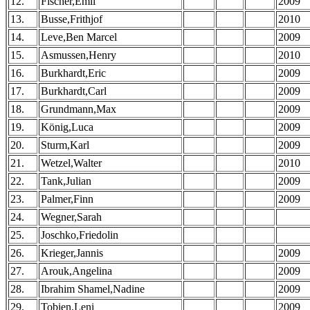
12.
Fischer,Emil
2009
13.
Busse,Frithjof
2010
14.
Leve,Ben Marcel
2009
15.
Asmussen,Henry
2010
16.
Burkhardt,Eric
2009
17.
Burkhardt,Carl
2009
18.
Grundmann,Max
2009
19.
König,Luca
2009
20.
Sturm,Karl
2009
21.
Wetzel,Walter
2010
22.
Tank,Julian
2009
23.
Palmer,Finn
2009
24.
Wegner,Sarah
25.
Joschko,Friedolin
26.
Krieger,Jannis
2009
27.
Arouk,Angelina
2009
28.
Ibrahim Shamel,Nadine
2009
29.
Tobien,Leni
2009