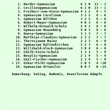
   1. Herder-Gymnasium             6 1 0  13 - 1  
   2. Ceciliengymnasium            6 1 0  13 - 1  
   3. Freiherr-vom-Stein-Gymnasium 4 1 2   9 - 5  
   4. Gymnasium Carolinum          3 2 2   8 - 6  
   5. Gymnasium Wilthen            3 2 2   8 - 6  
   6. Robert-Mayer-Gymnasium       4 0 3   8 - 6  
   7. Wilhelm-Ostwald-Schule       2 4 1   8 - 6  
   8. Gymnasium Neuenbürg          4 0 3   8 - 6  
   9. Hansa-Gymnasium              3 1 3   7 - 7  
  10. Matthias-Claudius-Gymnasium  2 3 2   7 - 7  
  11. Theresianum Mainz            2 2 3   6 - 8  
  12. Gymnasium Kaltenkirchen      2 2 3   6 - 8  
  13. Willibald-Gluck-Gymnasium    3 0 4   6 - 8  
  14. Edith-Stein-Schule           1 3 3   5 - 9  
  15. Novalis-Gymnasium            2 1 4   5 - 9  
  16. Emil-Fischer-Gymnasium       2 1 4   5 - 9  
» 17. Oskar-Picht-Gymnasium        2 0 5   4 -10  
  18. Gymnasium Ottweiler          0 0 7   0 -14  