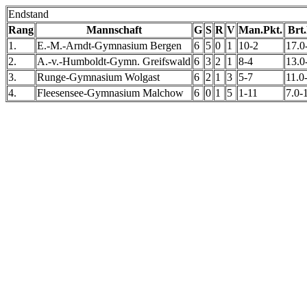
Endstand
Rang
Mannschaft
G
S
R
V
Man.Pkt.
Brt.
1.
E.-M.-Arndt-Gymnasium Bergen
6
5
0
1
10-2
17.0
2.
A.-v.-Humboldt-Gymn. Greifswald
6
3
2
1
8-4
13.0
3.
Runge-Gymnasium Wolgast
6
2
1
3
5-7
11.0
4.
Fleesensee-Gymnasium Malchow
6
0
1
5
1-11
7.0-