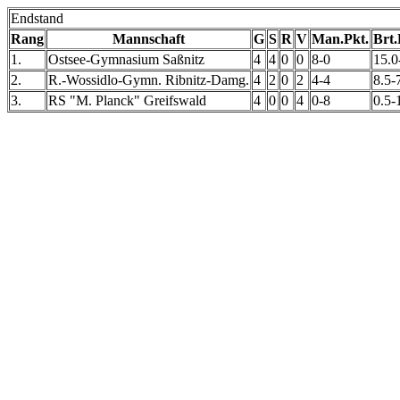
Endstand
Rang
Mannschaft
G
S
R
V
Man.Pkt.
Brt.
1.
Ostsee-Gymnasium Saßnitz
4
4
0
0
8-0
15.0
2.
R.-Wossidlo-Gymn. Ribnitz-Damg.
4
2
0
2
4-4
8.5-
3.
RS "M. Planck" Greifswald
4
0
0
4
0-8
0.5-