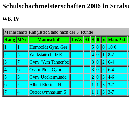
Schulschachmeisterschaften 2006 in Stral
WK IV
Mannschafts-Rangliste: Stand nach der 5. Runde
Rang
MNr
Mannschaft
TWZ
At
S
R
V
Man.Pkt.
1.
1.
Humboldt Gym. Gre
5
0
0
10-0
2.
5.
Werkstattschule R
4
0
1
8-2
3.
7.
Gym. "Am Tannenbe
3
0
2
6-4
4.
6.
Oskar Picht Gym.
3
0
2
6-4
5.
3.
Gym. Ueckermünde
2
0
3
4-6
6.
2.
Albert Einstein N
1
1
3
3-7
7.
4.
Ostseegymnasium S
1
1
3
3-7