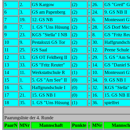
5
2.
GS Kargow
(2)
-
26.
GS "Greif" Gr
6
3.
GS am Papenberg
(2)
-
24.
9. GS NB II
7
19.
12. GS NB
(2)
-
6.
Montessori G
8
7.
1. GS "Uns Hüsung
(2)
-
28.
GS Dorf Mec
9
23.
KGS "Stella" I NB
(2)
-
8.
GS "Fritz Reu
10
9.
Pestalozzi GS Tor
(2)
-
30.
Haffgrundschu
11
25.
GS Saal
(2)
-
12.
Peene Schule
12
13.
GS OT Feldberg II
(2)
-
29.
5. GS "Am Se
13
33.
GS "Fritz Reuter"
(2)
-
14.
GS "Daniel S
14
11.
Werkstattschule R
(1)
-
10.
Montessori GS
15
1.
5. GS "Am See" II
(0)
-
34.
9. GS NB I
16
5.
Haffgrundschule I
(0)
-
32.
KGS "Stella"
17
21.
15. GS NB I
(0)
-
16.
15. GS NB II
18
35.
1. GS "Uns Hüsung
(1)
-
36.
spielfrei
Paarungsliste der 4. Runde
PaarN
MNr
Mannschaft
Punkte
-
MNr
Mannsch