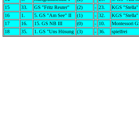
15
33.
GS "Fritz Reuter"
(2)
-
23.
KGS "Stella"
16
1.
5. GS "Am See" II
(1)
-
32.
KGS "Stella"
17
16.
15. GS NB III
(0)
-
10.
Montessori GS
18
35.
1. GS "Uns Hüsung
(3)
-
36.
spielfrei