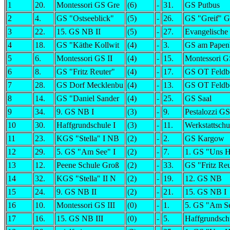
1
20.
Montessori GS Gre
(6)
-
31.
GS Putbus
2
4.
GS "Ostseeblick"
(5)
-
26.
GS "Greif" Gr
3
22.
15. GS NB II
(5)
-
27.
Evangelische
4
18.
GS "Käthe Kollwit
(4)
-
3.
GS am Papen
5
6.
Montessori GS II
(4)
-
15.
Montessori G
6
8.
GS "Fritz Reuter"
(4)
-
17.
GS OT Feldbe
7
28.
GS Dorf Mecklenbu
(4)
-
13.
GS OT Feldbe
8
14.
GS "Daniel Sander
(4)
-
25.
GS Saal
9
34.
9. GS NB I
(3)
-
9.
Pestalozzi GS
10
30.
Haffgrundschule I
(3)
-
11.
Werkstattschu
11
23.
KGS "Stella" I NB
(2)
-
2.
GS Kargow
12
29.
5. GS "Am See" I
(2)
-
7.
1. GS "Uns 
13
12.
Peene Schule Groß
(2)
-
33.
GS "Fritz Reu
14
32.
KGS "Stella" II N
(2)
-
19.
12. GS NB
15
24.
9. GS NB II
(2)
-
21.
15. GS NB I
16
10.
Montessori GS III
(0)
-
1.
5. GS "Am Se
17
16.
15. GS NB III
(0)
-
5.
Haffgrundschu