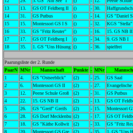
12
29.
5. GS "Am See" I
()
-
12.
Peene Schule
13
13.
GS OT Feldberg II
()
-
30.
Haffgrundschu
14
31.
GS Putbus
()
-
14.
GS "Daniel S
15
15.
Montessori GS I S
()
-
32.
KGS "Stella"
16
33.
GS "Fritz Reuter"
()
-
16.
15. GS NB II
17
17.
GS OT Feldberg I
()
-
34.
9. GS NB I
18
35.
1. GS "Uns Hüsung
()
-
36.
spielfrei
Paarungsliste der 2. Runde
PaarN
MNr
Mannschaft
Punkte
-
MNr
Mannsch
1
4.
GS "Ostseeblick"
(2)
-
25.
GS Saal
2
6.
Montessori GS II
(2)
-
27.
Evangelische
3
12.
Peene Schule Groß
(2)
-
31.
GS Putbus
4
22.
15. GS NB II
(2)
-
13.
GS OT Feldbe
5
26.
GS "Greif" Greifs
(2)
-
15.
Montessori G
6
28.
GS Dorf Mecklenbu
(2)
-
17.
GS OT Feldbe
7
18.
GS "Käthe Kollwit
(2)
-
33.
GS "Fritz Reu
8
20.
Montessori GS Gre
(2)
-
35.
1. GS "Uns 