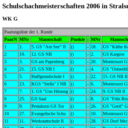
Schulschachmeisterschaften 2006 in Stral
WK G
Paarungsliste der 1. Runde
PaarN
MNr
Mannschaft
Punkte
-
MNr
Mannsch
1
1.
5. GS "Am See" II
()
-
18.
GS "Käthe Ko
2
19.
12. GS NB
()
-
2.
GS Kargow
3
3.
GS am Papenberg
()
-
20.
Montessori G
4
21.
15. GS NB I
()
-
4.
GS "Ostseebl
5
5.
Haffgrundschule I
()
-
22.
15. GS NB II
6
23.
KGS "Stella" I NB
()
-
6.
Montessori G
7
7.
1. GS "Uns Hüsung
()
-
24.
9. GS NB II
8
25.
GS Saal
()
-
8.
GS "Fritz Reu
9
9.
Pestalozzi GS Tor
()
-
26.
GS "Greif" Gr
10
27.
Evangelische Schu
()
-
10.
Montessori GS
11
11.
Werkstattschule R
()
-
28.
GS Dorf Mec