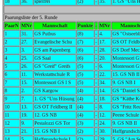
18
36.
spielfrei
(2)
-
35.
1. GS "Uns 
Paarungsliste der 5. Runde
PaarN
MNr
Mannschaft
Punkte
-
MNr
Mannsch
1
31.
GS Putbus
(8)
-
4.
GS "Ostseebl
2
27.
Evangelische Schu
(7)
-
17.
GS OT Feldbe
3
3.
GS am Papenberg
(6)
-
28.
GS Dorf Mec
4
25.
GS Saal
(6)
-
20.
Montessori G
5
26.
GS "Greif" Greifs
(5)
-
6.
Montessori G
6
11.
Werkstattschule R
(5)
-
22.
15. GS NB II
7
15.
Montessori GS I S
(5)
-
34.
9. GS NB I
8
2.
GS Kargow
(4)
-
14.
GS "Daniel S
9
7.
1. GS "Uns Hüsung
(4)
-
18.
GS "Käthe Ko
10
13.
GS OT Feldberg II
(4)
-
8.
GS "Fritz Reu
11
19.
12. GS NB
(4)
-
12.
Peene Schule
12
9.
Pestalozzi GS Tor
(3)
-
24.
9. GS NB II
13
21.
15. GS NB I
(2)
-
30.
Haffgrundschu
14
5.
Haffgrundschule I
(2)
-
29.
5. GS "Am Se