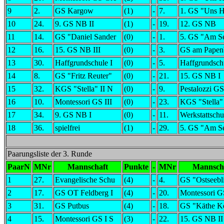
9
2.
GS Kargow
(1)
-
7.
1. GS "Uns 
10
24.
9. GS NB II
(1)
-
19.
12. GS NB
11
14.
GS "Daniel Sander
(0)
-
1.
5. GS "Am Se
12
16.
15. GS NB III
(0)
-
3.
GS am Papen
13
30.
Haffgrundschule I
(0)
-
5.
Haffgrundschu
14
8.
GS "Fritz Reuter"
(0)
-
21.
15. GS NB I
15
32.
KGS "Stella" II N
(0)
-
9.
Pestalozzi GS
16
10.
Montessori GS III
(0)
-
23.
KGS "Stella"
17
34.
9. GS NB I
(0)
-
11.
Werkstattschu
18
36.
spielfrei
(1)
-
29.
5. GS "Am Se
Paarungsliste der 3. Runde
PaarN
MNr
Mannschaft
Punkte
-
MNr
Mannsch
1
27.
Evangelische Schu
(4)
-
4.
GS "Ostseebl
2
17.
GS OT Feldberg I
(4)
-
20.
Montessori G
3
31.
GS Putbus
(4)
-
18.
GS "Käthe Ko
4
15.
Montessori GS I S
(3)
-
22.
15. GS NB II