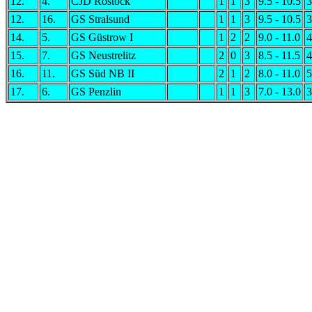
12.
4.
CJD Rostock
1
1
3
9.5 - 10.5
3
12.
16.
GS Stralsund
1
1
3
9.5 - 10.5
3
14.
5.
GS Güstrow I
1
2
2
9.0 - 11.0
4
15.
7.
GS Neustrelitz
2
0
3
8.5 - 11.5
4
16.
11.
GS Süd NB II
2
1
2
8.0 - 11.0
5
17.
6.
GS Penzlin
1
1
3
7.0 - 13.0
3