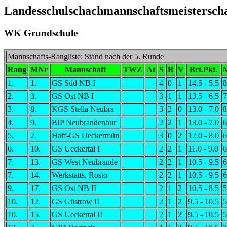
Landesschulschachmannschaftsmeisterscha
WK Grundschule
Mannschafts-Rangliste: Stand nach der 5. Runde
Rang
MNr
Mannschaft
TWZ
At
S
R
V
Brt.Pkt.
1.
1.
GS Süd NB I
4
0
1
14.5 - 5.5
8
2.
3.
GS Ost NB I
3
1
1
13.5 - 6.5
7
3.
8.
KGS Stella Neubra
3
2
0
13.0 - 7.0
8
4.
9.
BIP Neubrandenbur
2
2
1
13.0 - 7.0
6
5.
2.
Haff-GS Ueckermün
3
0
2
12.0 - 8.0
6
6.
10.
GS Ueckertal I
2
2
1
11.0 - 9.0
6
7.
13.
GS West Neubrande
2
2
1
10.5 - 9.5
6
7.
14.
Werkstatts. Rosto
2
2
1
10.5 - 9.5
6
9.
17.
GS Ost NB II
2
1
2
10.5 - 8.5
5
10.
12.
GS Güstrow II
2
1
2
9.5 - 10.5
5
10.
15.
GS Ueckertal II
2
1
2
9.5 - 10.5
5