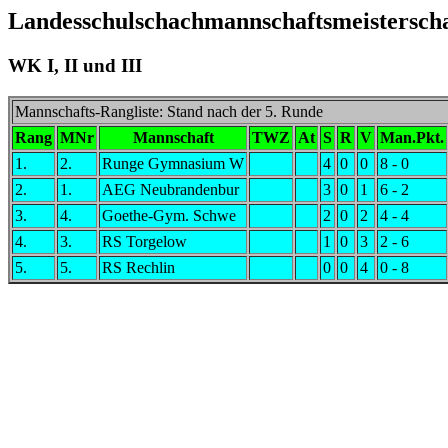
Landesschulschachmannschaftsmeisterscha
WK I, II und III
Mannschafts-Rangliste: Stand nach der 5. Runde
Rang
MNr
Mannschaft
TWZ
At
S
R
V
Man.Pkt.
1.
2.
Runge Gymnasium W
4
0
0
8 - 0
2.
1.
AEG Neubrandenbur
3
0
1
6 - 2
3.
4.
Goethe-Gym. Schwe
2
0
2
4 - 4
4.
3.
RS Torgelow
1
0
3
2 - 6
5.
5.
RS Rechlin
0
0
4
0 - 8