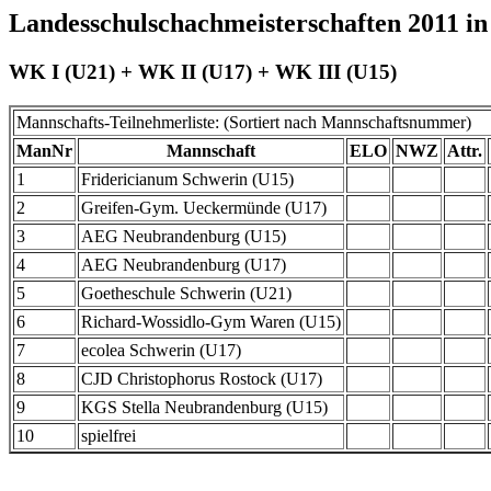
Landesschulschachmeisterschaften 2011 in
WK I (U21) + WK II (U17) + WK III (U15)
Mannschafts-Teilnehmerliste: (Sortiert nach Mannschaftsnummer)
ManNr
Mannschaft
ELO
NWZ
Attr.
1
Fridericianum Schwerin (U15)
2
Greifen-Gym. Ueckermünde (U17)
3
AEG Neubrandenburg (U15)
4
AEG Neubrandenburg (U17)
5
Goetheschule Schwerin (U21)
6
Richard-Wossidlo-Gym Waren (U15)
7
ecolea Schwerin (U17)
8
CJD Christophorus Rostock (U17)
9
KGS Stella Neubrandenburg (U15)
10
spielfrei