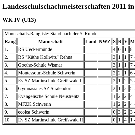
Landesschulschachmeisterschaften 2011 in
WK IV (U13)
Mannschafts-Rangliste: Stand nach der 5. Runde
Rang
Mannschaft
Land
NWZ
S
R
V
Ma
1.
RS Ueckermünde
4
0
1
8 
2.
RS "Käthe Kollwitz" Rehna
3
1
1
7 
3.
Goethe-Schule Wismar
3
1
1
7 
4.
Montessouri-Schule Schwerin
2
2
1
6 
5.
Ev SZ Martinschule Greifswald I
2
1
2
5 
6.
Gymnasiales SZ Stralendorf
2
1
2
5 
7.
Evangelische Schule Neustrelitz
1
2
2
4 
8.
MFZK Schwerin
1
2
2
4 
9.
ecolea Schwerin
0
3
2
3 
10.
Ev SZ Martinschule Greifswald II
0
1
4
1 